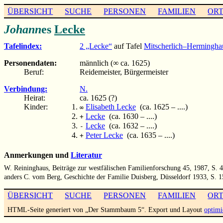
ÜBERSICHT
SUCHE
PERSONEN
FAMILIEN
OR
Johann
es
Lecke
Tafelindex:
2 „Lecke“
auf Tafel
Mitscherlich–Hermingha
Personendaten:
männlich (∞ ca. 1625)
Beruf:
Reidemeister, Bürgermeister
Verbindung:
N.
Heirat:
ca. 1625 (?)
Kinder:
Elisabeth Lecke
(ca. 1625 – ....)
∞
Lecke
(ca. 1630 – ....)
+
Lecke
(ca. 1632 – ....)
-
Peter Lecke
(ca. 1635 – ....)
+
Anmerkungen und
Literatur
W. Reininghaus, Beiträge zur westfälischen Familienforschung 45, 1987, S. 4
anders C. vom Berg, Geschichte der Familie Duisberg, Düsseldorf 1933, S. 1
ÜBERSICHT
SUCHE
PERSONEN
FAMILIEN
OR
HTML-Seite generiert von „Der Stammbaum 5“. Export und Layout
optimi