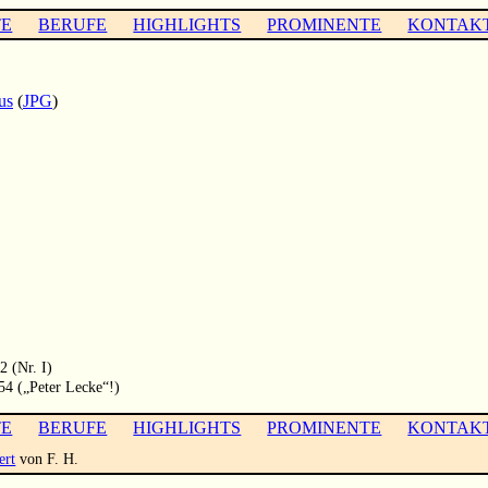
TE
BERUFE
HIGHLIGHTS
PROMINENTE
KONTAK
us
(
JPG
)
2 (Nr. I)
54 („Peter Lecke“!)
TE
BERUFE
HIGHLIGHTS
PROMINENTE
KONTAK
ert
von F. H.