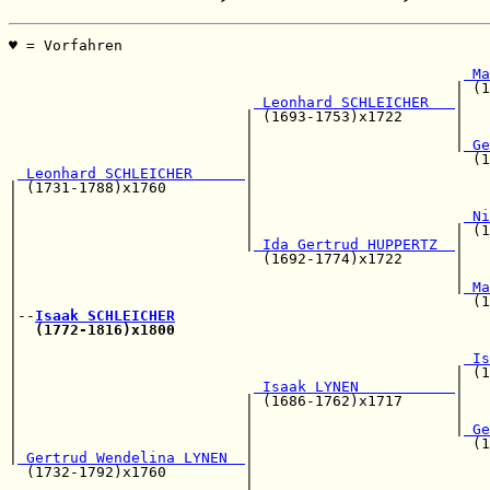
♥ = Vorfahren                                          
                                                       
 Ma
                                                   | (1
 Leonhard SCHLEICHER   
|

                           | (1693-1753)x1722      |   
                           |                       |   
                           |                       |
 Ge
                           |                         (1
 Leonhard SCHLEICHER      
|

| (1731-1788)x1760         |                           
|                          |                           
|                          |                        
 Ni
|                          |                       | (1
|                          |
 Ida Gertrud HUPPERTZ  
|

|                            (1692-1774)x1722      |   
|                                                  |   
|                                                  |
 Ma
|                                                    (1
|--
Isaak SCHLEICHER
|  
(1772-1816)x1800
|                                                      
|                                                   
 Is
|                                                  | (1
|                           
 Isaak LYNEN           
|

|                          | (1686-1762)x1717      |   
|                          |                       |   
|                          |                       |
 Ge
|                          |                         (1
|
 Gertrud Wendelina LYNEN  
|

  (1732-1792)x1760         |                           
                           |                           