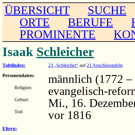
ÜBERSICHT
SUCHE
ORTE
BERUFE
PROMINENTE
KO
Isaak
Schleicher
Tafelindex:
23 „Schleicher“
auf
21 Anschlusstafeln
männlich (1772 –
Personendaten:
evangelisch-refor
Religion:
Mi., 16. Dezember
Geburt:
vor 1816
Tod:
Eltern: