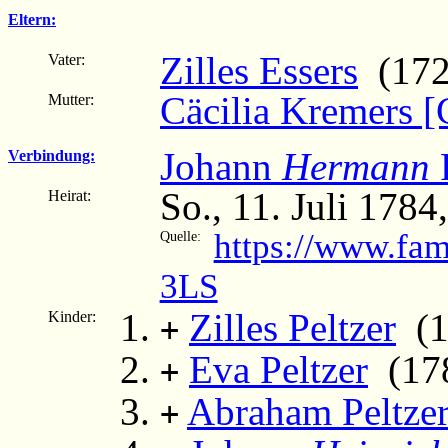
Eltern:
Zilles Essers
(172
Vater:
Cäcilia Kremers [
Mutter:
Johann
Hermann
P
Verbindung:
So., 11. Juli 1784
Heirat:
https://www.fa
Quelle:
3LS
Zilles Peltzer
(17
Kinder:
+
Eva Peltzer
(178
+
Abraham Peltze
+