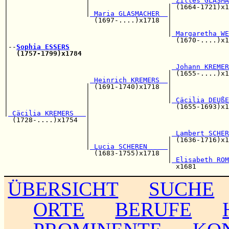
|                   |                    
 Zilles GLASMA
|                   |                   | (1664-1721)x1
|                   |
 Maria GLASMACHER  
|

|                     (1697-....)x1718  |              
|                                       |              
|                                       |
 Margaretha WE
|                                         (1670-....)x1
|--
Sophia ESSERS
|  
(1757-1799)x1784
|                                                      
|                                        
 Johann KREMER
|                                       | (1655-....)x1
|                    
 Heinrich KREMERS  
|

|                   | (1691-1740)x1718  |              
|                   |                   |              
|                   |                   |
 Cäcilia DEUßE
|                   |                     (1655-1693)x1
|
 Cäcilia KREMERS   
|

  (1728-....)x1754  |                                  
                    |                                  
                    |                    
 Lambert SCHER
                    |                   | (1636-1716)x1
                    |
 Lucia SCHEREN     
|              
                      (1683-1755)x1718  |              
                                        |
 Elisabeth ROM
ÜBERSICHT
SUCHE
ORTE
BERUFE