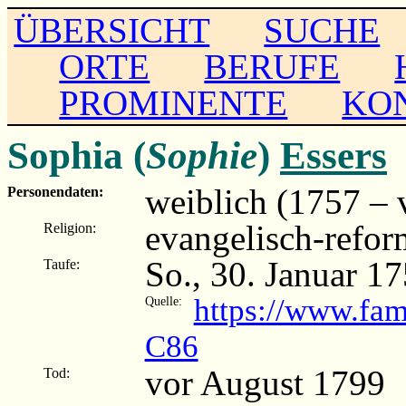
ÜBERSICHT
SUCHE
ORTE
BERUFE
PROMINENTE
KO
Sophia (
Sophie
)
Essers
weiblich (1757 – 
Personendaten:
evangelisch-refor
Religion:
So., 30. Januar 1
Taufe:
https://www.fa
Quelle:
C86
vor August 1799
Tod: