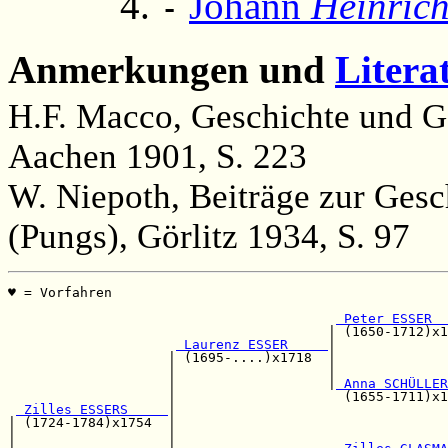
Johann
Heinric
-
Anmerkungen und
Litera
H.F. Macco, Geschichte und Ge
Aachen 1901, S. 223
W. Niepoth, Beiträge zur Gesc
(Pungs), Görlitz 1934, S. 97
♥ = Vorfahren                                          
                                                       
 Peter ESSER  
                                        | (1650-1712)x1
 Laurenz ESSER     
|

                    | (1695-....)x1718  |              
                    |                   |              
                    |                   |
 Anna SCHÜLLER
                    |                     (1655-1711)x1
 Zilles ESSERS     
|

| (1724-1784)x1754  |                                  
|                   |                                  