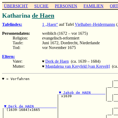
ÜBERSICHT
SUCHE
PERSONEN
FAMILIEN
OR
Katharina
de Haen
Tafelindex:
1 „Haen“
auf Tafel
Vielhaber–Heidermanns
(
Personendaten:
weiblich (1672 – vor 1675)
Religion:
evangelisch-reformiert
Taufe:
Juni 1672, Dordrecht, Niederlande
Tod:
vor November 1675
Eltern:
Vater:
Derk de Haen
(ca. 1639 – 1684)
♥
Mutter:
Magdalena van Kreyfeld [van Krevelt]
(ca.
♥
♥ = Vorfahren                                        __

                                                    |  

                                                  __|__

                                                 |     

♥ Jakob de HAEN       
|   __

                          | x1639                |  |  

                          |                      |__|__

                          |                            

♥ Derk de HAEN           
|                          __

| (1639-1684)x1665        |                         |  

|                         |                       __|__

|                         |                      |     
