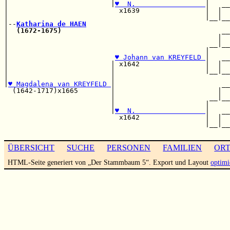
|                         |
♥  N.                 
|   __

|                           x1639                |  |  

|                                                |__|__

|--
Katharina de HAEN
|  
(1672-1675)
                                       __

|                                                   |  

|                                                 __|__

|                                                |     

|                          
♥ Johann van KREYFELD 
|   __

|                         | x1642                |  |  

|                         |                      |__|__

|                         |                            

|
♥ Magdalena van KREYFELD 
|                          __

  (1642-1717)x1665        |                         |  

                          |                       __|__

                          |                      |     

                          |
♥  N.                 
|   __

                            x1642                |  |  

                                                 |__|__

ÜBERSICHT
SUCHE
PERSONEN
FAMILIEN
OR
HTML-Seite generiert von „Der Stammbaum 5“. Export und Layout
optimi