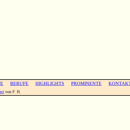
TE
BERUFE
HIGHLIGHTS
PROMINENTE
KONTAK
ert
von F. H.