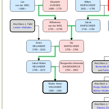
Willem
Jan
Elisabeth
KNIPSCHEER
van der WIEL
HUISSEN
1691 – ~1765
~1690 –
1699 – 1770
Wilhelmina
Jakob
Anschluss s. Tafel
van der WIEL
KNIPSCHEER
Lentze–Vielhaber
1730 – <1785
1734 – 1784
Anton
Ida
VIELHABER
KNIPSCHEER
1760 – 1824
1758 – 1788
Anschluss s. 
Jakob Walter
Margaretha Antonetta
VIELHABER
DAUBENSPECK
Beckerath
,
B
1785 – 1872
1792 – 1852
und
Fuhlro
Anschluss s. 
Walter Anton
Krupp–Heider
VIELHABER
1865 – 1940
Märker–Heide
Anschluss s. 
Clemen
,
Gr