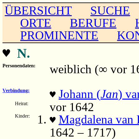
ÜBERSICHT
SUCHE
ORTE
BERUFE
PROMINENTE
KO
♥
N.
weiblich (∞ vor 1
Personendaten:
Johann (
Jan
) va
Verbindung:
♥
vor 1642
Heirat:
Magdalena van K
Kinder:
♥
1642 – 1717)