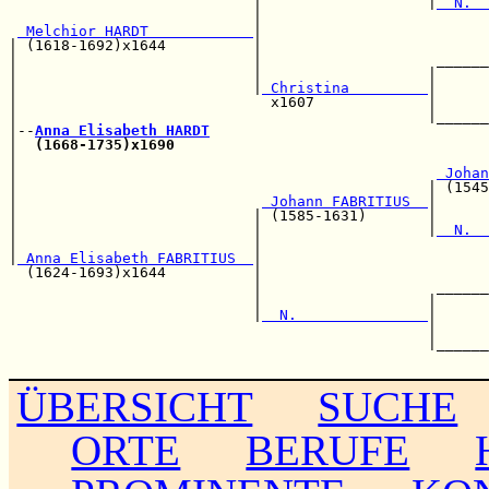
                            |                   |
  N.  
                            |                          
 Melchior HARDT            
|                          
| (1618-1692)x1644          |                          
|                           |                    ______
|                           |                   |      
|                           |
 Christina         
|      
|                             x1607             |      
|                                               |______
|--
Anna Elisabeth HARDT
|  
(1668-1735)x1690
                                    
|                                                      
|                                                
 Johan
|                                               | (1545
|                            
 Johann FABRITIUS  
|      
|                           | (1585-1631)       |      
|                           |                   |
  N.  
|                           |                          
|
 Anna Elisabeth FABRITIUS  
|                          
  (1624-1693)x1644          |                          
                            |                    ______
                            |                   |      
                            |
  N.               
|      
                                                |      
                                                |______
ÜBERSICHT
SUCHE
ORTE
BERUFE