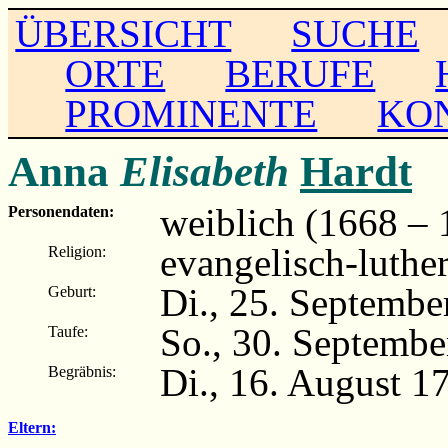
ÜBERSICHT
SUCHE
ORTE
BERUFE
PROMINENTE
KO
Anna
Elisabeth
Hardt
weiblich (1668 – 
Personendaten:
evangelisch-luthe
Religion:
Di., 25. Septemb
Geburt:
So., 30. Septemb
Taufe:
Di., 16. August 
Begräbnis:
Eltern: