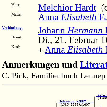
Melchior Hardt
(c
Vater:
Anna
Elisabeth
Fa
Mutter:
Johann
Hermann
F
Verbindung:
Di., 21. Februar
Heirat:
Anna
Elisabeth
Kind:
+
Anmerkungen und
Litera
C. Pick, Familienbuch Lennep 
                                                       
                                                       
 Peter
                                                | (1560
 Johannes HARDT    
|      
                            | (1585-1655)x1607  |      