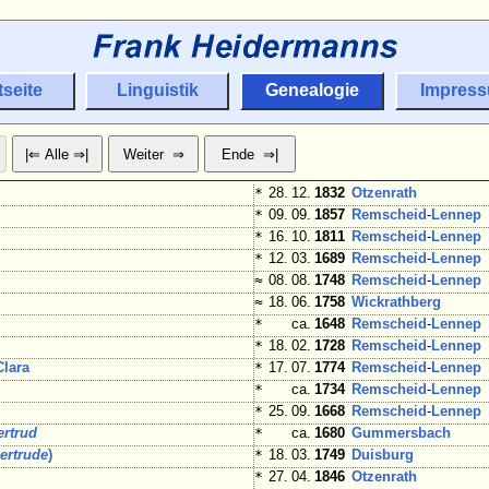
tseite
Linguistik
Genealogie
Impres
*
28. 12.
1832
Otzenrath
*
09. 09.
1857
Remscheid
-
Lennep
*
16. 10.
1811
Remscheid
-
Lennep
*
12. 03.
1689
Remscheid
-
Lennep
≈
08. 08.
1748
Remscheid
-
Lennep
≈
18. 06.
1758
Wickrathberg
*
ca.
1648
Remscheid
-
Lennep
*
18. 02.
1728
Remscheid
-
Lennep
lara
*
17. 07.
1774
Remscheid
-
Lennep
*
ca.
1734
Remscheid
-
Lennep
*
25. 09.
1668
Remscheid
-
Lennep
ertrud
*
ca.
1680
Gummersbach
ertrude
)
*
18. 03.
1749
Duisburg
*
27. 04.
1846
Otzenrath