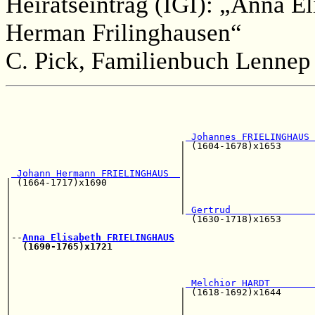
Heiratseintrag (IGI): „Anna El
Herman Frilinghausen“
C. Pick, Familienbuch Lennep 
                                                       
                                                       
                                                       
                                                       
 Johannes FRIELINGHAUS 
                               | (1604-1678)x1653      
                               |                       
                               |                       
 Johann Hermann FRIELINGHAUS  
|                       
| (1664-1717)x1690             |                       
|                              |                       
|                              |                       
|                              |
 Gertrud               
|                                (1630-1718)x1653      
|                                                      
|--
Anna Elisabeth FRIELINGHAUS
|  
(1690-1765)x1721
|                                                      
|                                                      
|                                                      
|                               
 Melchior HARDT        
|                              | (1618-1692)x1644      
|                              |                       
|                              |                       