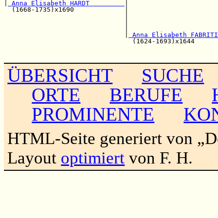
|
 Anna Elisabeth HARDT         
|

  (1668-1735)x1690             |                       
                               |                       
                               |                       
                               |                       
                               |
 Anna Elisabeth FABRITI
                                 (1624-1693)x1644      
                                                       
ÜBERSICHT
SUCHE
ORTE
BERUFE
PROMINENTE
KO
HTML-Seite generiert von „
Layout
optimiert
von F. H.