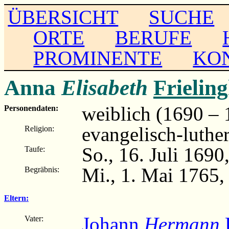
ÜBERSICHT
SUCHE
ORTE
BERUFE
PROMINENTE
KO
Anna
Elisabeth
Frielin
weiblich (1690 – 
Personendaten:
evangelisch-luthe
Religion:
So., 16. Juli 169
Taufe:
Mi., 1. Mai 1765
Begräbnis:
Eltern:
Johann
Hermann
F
Vater: