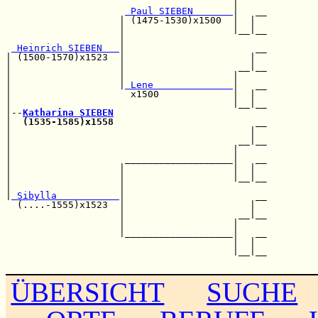
                                        |     

 Paul SIEBEN       
|   __

                    | (1475-1530)x1500  |  |  

                    |                   |__|__

                    |                         

 Heinrich SIEBEN   
|                       __

| (1500-1570)x1523  |                      |  

|                   |                    __|__

|                   |                   |     

|                   |
 Lene              
|   __

|                     x1500             |  |  

|                                       |__|__

|--
Katharina SIEBEN
|  
(1535-1585)x1558
                         __

|                                          |  

|                                        __|__

|                                       |     

|                    ___________________|   __

|                   |                   |  |  

|                   |                   |__|__

|                   |                         

|
 Sibylla           
|                       __

  (....-1555)x1523  |                      |  

                    |                    __|__

                    |                   |     

                    |___________________|   __

                                        |  |  

                                        |__|__

ÜBERSICHT
SUCHE