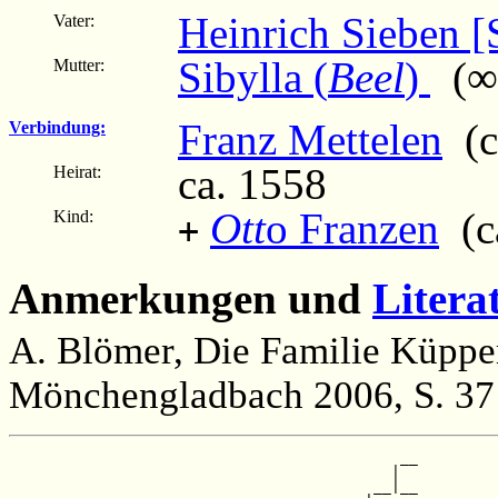
Heinrich Sieben [
Vater:
Sibylla (
Beel
)
(∞ 
Mutter:
Franz Mettelen
(c
Verbindung:
ca. 1558
Heirat:
Ott
o Franzen
(ca
Kind:
+
Anmerkungen und
Litera
A. Blömer, Die Familie Küppe
Mönchengladbach 2006, S. 37
                                            __

                                           |  

                                         __|__
