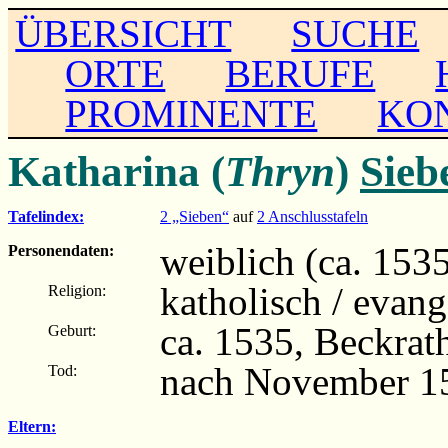
ÜBERSICHT
SUCHE
ORTE
BERUFE
PROMINENTE
KO
Katharina (
Thryn
)
Sieb
Tafelindex:
2 „Sieben“
auf
2 Anschlusstafeln
weiblich (ca. 153
Personendaten:
katholisch / evang
Religion:
ca. 1535, Beckrat
Geburt:
nach November 15
Tod:
Eltern: