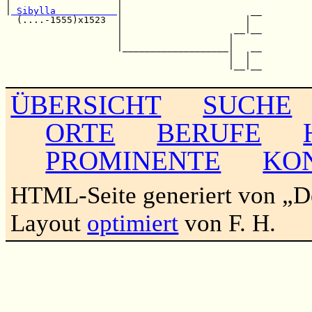
|                   |                         

|
 Sibylla           
|                       __

  (....-1555)x1523  |                      |  

                    |                    __|__

                    |                   |     

                    |___________________|   __

                                        |  |  

                                        |__|__

ÜBERSICHT
SUCHE
ORTE
BERUFE
PROMINENTE
KO
HTML-Seite generiert von „
Layout
optimiert
von F. H.