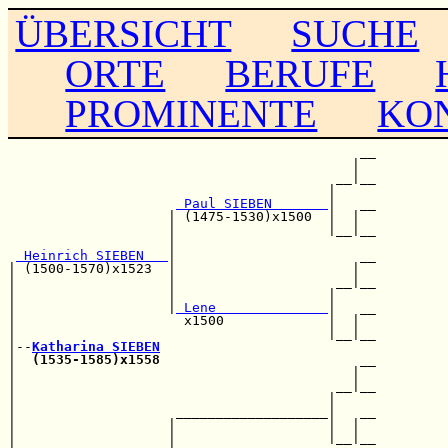
ÜBERSICHT
SUCHE
ORTE
BERUFE
PROMINENTE
KO
                                            __

                                           |  

                                         __|__

                                        |     

 Paul SIEBEN       
|   __

                    | (1475-1530)x1500  |  |  

                    |                   |__|__

                    |                         

 Heinrich SIEBEN   
|                       __

| (1500-1570)x1523  |                      |  

|                   |                    __|__

|                   |                   |     

|                   |
 Lene              
|   __

|                     x1500             |  |  

|                                       |__|__

|--
Katharina SIEBEN
|  
(1535-1585)x1558
                         __

|                                          |  

|                                        __|__

|                                       |     

|                    ___________________|   __

|                   |                   |  |  

|                   |                   |__|__
