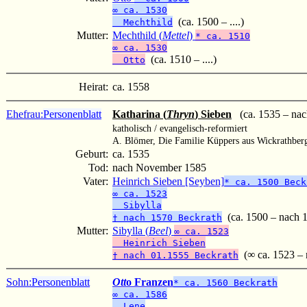
∞ ca. 1530
(ca. 1500 – ....)
Mechthild
Mutter:
Mechthild (
Mettel
)
* ca. 1510
∞ ca. 1530
(ca. 1510 – ....)
Otto
Heirat:
ca. 1558
Ehefrau:
Personenblatt
Katharina (
Thryn
) Sieben
(ca. 1535 – nac
katholisch / evangelisch-reformiert
A. Blömer, Die Familie Küppers aus Wickrathber
Geburt:
ca. 1535
Tod:
nach November 1585
Vater:
Heinrich Sieben [Seyben]
* ca. 1500 Beck
∞ ca. 1523
Sibylla
(ca. 1500 – nach 
† nach 1570 Beckrath
Mutter:
Sibylla (
Beel
)
∞ ca. 1523
Heinrich Sieben
(∞ ca. 1523 – 
† nach 01.1555 Beckrath
Sohn:
Personenblatt
Ott
o Franzen
* ca. 1560 Beckrath
∞ ca. 1586
Lene