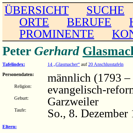
ÜBERSICHT
SUCHE
ORTE
BERUFE
PROMINENTE
KO
Peter
Gerhard
Glasmac
Tafelindex:
14 „Glasmacher“
auf
20 Anschlusstafeln
männlich (1793 – .
Personendaten:
evangelisch-refor
Religion:
Garzweiler
Geburt:
So., 8. Dezember 
Taufe:
Eltern: