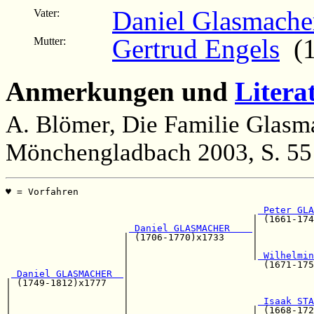
Daniel Glasmache
Vater:
Gertrud Engels
(17
Mutter:
Anmerkungen und
Litera
A. Blömer, Die Familie Glasm
Mönchengladbach 2003, S. 55
♥ = Vorfahren                                          
                                                       
 Peter GLA
                                            | (1661-174
 Daniel GLASMACHER    
|

                     | (1706-1770)x1733     |          
                     |                      |          
                     |                      |
 Wilhelmin
                     |                        (1671-175
 Daniel GLASMACHER  
|

| (1749-1812)x1777   |                                 
|                    |                                 
|                    |                       
 Isaak STA
|                    |                      | (1668-172