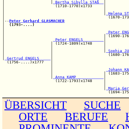
|                    |
 Bertha Sibylla STAß  
|

|                      (1710-1770)x1733     |          
|                                           |          
|                                           |
 Helena ST
|                                             (1670-173
|--
Peter Gerhard GLASMACHER
|  
(1793-....)
|                                                      
|                                            
 Peter ENG
|                                           | (1690-176
|                     
 Peter ENGELS         
|

|                    | (1724-1809)x1748     |          
|                    |                      |          
|                    |                      |
 Sophia JU
|                    |                        (1680-176
|
 Gertrud ENGELS     
|

  (1756-....)x1777   |                                 
                     |                                 
                     |                       
 Johann KA
                     |                      | (1683-175
                     |
 Anna KAMP            
|

                       (1722-1793)x1748     |          
                                            |          
                                            |
 Maria Ger
ÜBERSICHT
SUCHE
ORTE
BERUFE
PROMINENTE
KO