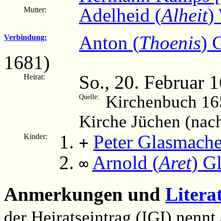
Adelheid (
Alheit
)
Mutter:
Anton (
Thoenis
) 
Verbindung:
1681)
So., 20. Februar 
Heirat:
Kirchenbuch 16
Quelle:
Kirche Jüchen (nac
Peter Glasmache
Kinder:
+
Arnold (
Aret
) G
∞
Anmerkungen und
Litera
der Heiratseintrag (IGI) nennt 