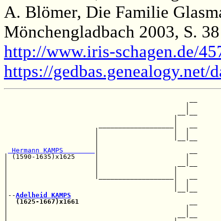
A. Blömer, Die Familie Glasm
Mönchengladbach 2003, S. 38
http://www.iris-schagen.de/4
https://gedbas.genealogy.net/
                                               __

                                              |  

                                            __|__

                                           |     

                        ___________________|   __

                       |                   |  |  

                       |                   |__|__

                       |                         

 Hermann KAMPS        
|                       __

| (1590-1635)x1625     |                      |  

|                      |                    __|__

|                      |                   |     

|                      |___________________|   __

|                                          |  |  

|                                          |__|__

|--
Adelheid KAMPS
|  
(1625-1667)x1661
                            __

|                                             |  

|                                           __|__

|                                          |     
