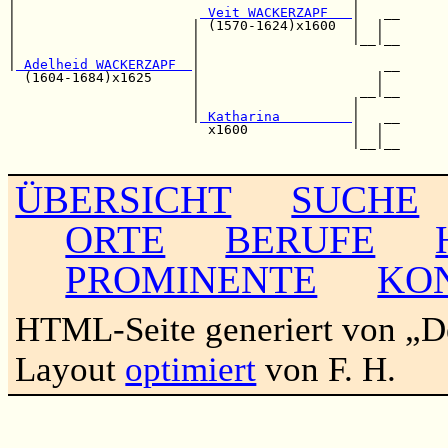
|                       
 Veit WACKERZAPF   
|   __

|                      | (1570-1624)x1600  |  |  

|                      |                   |__|__

|                      |                         

|
 Adelheid WACKERZAPF  
|                       __

  (1604-1684)x1625     |                      |  

                       |                    __|__

                       |                   |     

                       |
 Katharina         
|   __

                         x1600             |  |  

                                           |__|__

ÜBERSICHT
SUCHE
ORTE
BERUFE
PROMINENTE
KO
HTML-Seite generiert von „
Layout
optimiert
von F. H.