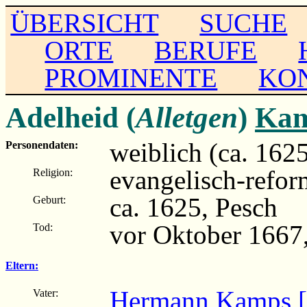
ÜBERSICHT
SUCHE
ORTE
BERUFE
PROMINENTE
KO
Adelheid (
Alletgen
)
Ka
weiblich (ca. 162
Personendaten:
evangelisch-refor
Religion:
ca. 1625, Pesch
Geburt:
vor Oktober 1667,
Tod:
Eltern:
Hermann Kamps [S
Vater: