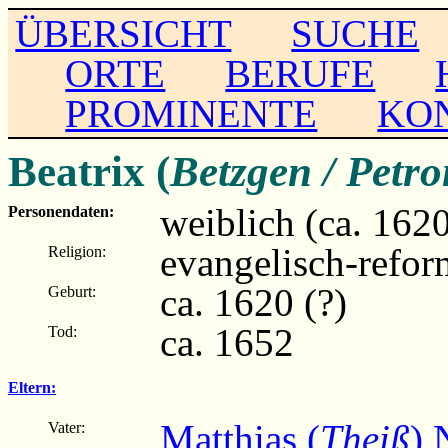
ÜBERSICHT
SUCHE
ORTE
BERUFE
PROMINENTE
KO
Beatrix (
Betzgen / Petro
weiblich (ca. 1620
Personendaten:
evangelisch-refor
Religion:
ca. 1620 (?)
Geburt:
ca. 1652
Tod:
Eltern:
Matthias (
Theiß
) 
Vater: