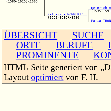
  (1580-1625)x1605   |                                 
                     |                                 
                     |                      
 Heinrich M
                     |                     | (1535-1591
                     |
 Katharina MOMMERTZ  
|           
                       (1560-1616)x1580    |           
                                           |
 Maria THÖN
ÜBERSICHT
SUCHE
ORTE
BERUFE
PROMINENTE
KO
HTML-Seite generiert von „
Layout
optimiert
von F. H.