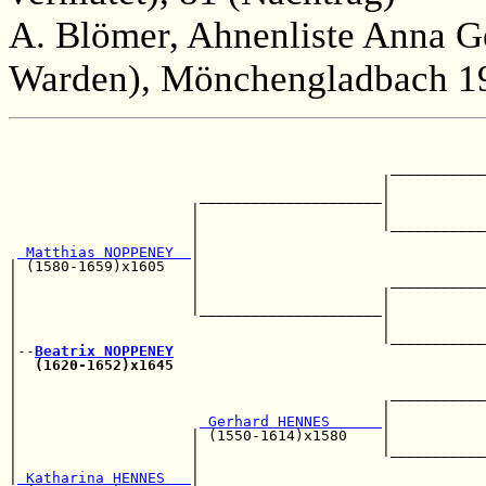
A. Blömer, Ahnenliste Anna G
Warden), Mönchengladbach 19
                                                       
                                                       
                                            ___________
                                           |           
                      _____________________|           
                     |                     |           
                     |                     |___________
                     |                                 
 Matthias NOPPENEY  
|                                 
| (1580-1659)x1605   |                                 
|                    |                      ___________
|                    |                     |           
|                    |_____________________|           
|                                          |           
|                                          |___________
|--
Beatrix NOPPENEY
|  
(1620-1652)x1645
                                    
|                                                      
|                                           ___________
|                                          |           
|                     
 Gerhard HENNES      
|           
|                    | (1550-1614)x1580    |           
|                    |                     |___________
|                    |                                 
|
 Katharina HENNES   
|
