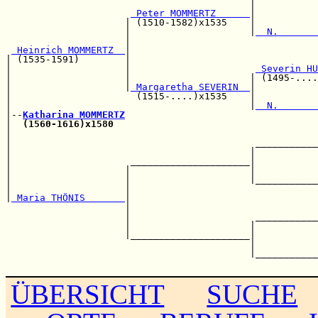
                                           |           
 Peter MOMMERTZ      
|           
                     | (1510-1582)x1535    |           
                     |                     |
  N.       
                     |                                 
 Heinrich MOMMERTZ  
|                                 
| (1535-1591)        |                                 
|                    |                      
 Severin HU
|                    |                     | (1495-....
|                    |
 Margaretha SEVERIN  
|           
|                      (1515-....)x1535    |           
|                                          |
  N.       
|--
Katharina MOMMERTZ
|  
(1560-1616)x1580
                                    
|                                                      
|                                           ___________
|                                          |           
|                     _____________________|           
|                    |                     |           
|                    |                     |___________
|                    |                                 
|
 Maria THÖNIS       
|                                 
                     |                                 
                     |                      ___________
                     |                     |           
                     |_____________________|           
                                           |           
                                           |___________
ÜBERSICHT
SUCHE