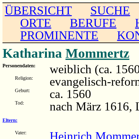
ÜBERSICHT
SUCHE
ORTE
BERUFE
PROMINENTE
KO
Katharina
Mommertz
weiblich (ca. 156
Personendaten:
evangelisch-refor
Religion:
ca. 1560
Geburt:
nach März 1616, 
Tod:
Eltern:
Heinrich Mommer
Vater: