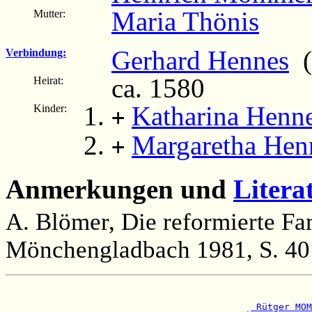
Maria Thönis
Mutter:
Gerhard Hennes
(
Verbindung:
ca. 1580
Heirat:
Katharina Henn
Kinder:
+
Margaretha Hen
+
Anmerkungen und
Litera
A. Blömer, Die reformierte Fa
Mönchengladbach 1981, S. 40
                                                       
                                                       
 Rütger MOM