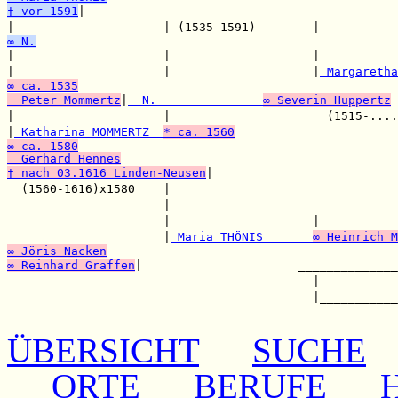
† vor 1591
|

|                     | (1535-1591)        |           
∞ N.

|                     |                    |           
|                     |                    |
 Margaretha
∞ ca. 1535
  Peter Mommertz
|
  N.               
∞ Severin Huppertz
|                     |                      (1515-....
|
 Katharina MOMMERTZ  
* ca. 1560
∞ ca. 1580
  Gerhard Hennes
† nach 03.1616 Linden-Neusen
|                          
  (1560-1616)x1580    |                                
                      |                     ___________
                      |                    |           
                      |
 Maria THÖNIS       
∞ Heinrich M
∞ Jöris Nacken
∞ Reinhard Graffen
|                      ______________
                                           |           
                                           |___________
ÜBERSICHT
SUCHE
ORTE
BERUFE