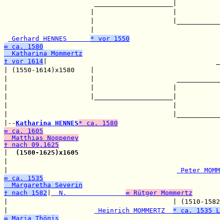
                       ____________________|           
                      |                    |           
                      |                    |___________
                      |                                
 Gerhard HENNES      
* vor 1550
∞ ca. 1580
  Katharina Mommertz
† vor 1614
|                                           _
| (1550-1614)x1580    |                                
|                     |                     ___________
|                     |                    |           
|                     |____________________|           
|                                          |           
|                                          |___________
|--
Katharina HENNES
* ca. 1580
∞ ca. 1605
  Matthias Noppeney
† nach 09.1625

|  
(1580-1625)x1605
|                                                      
|                                           
 Peter MOMM
∞ ca. 1535
  Margaretha Severin
† nach 1582
|
  N.               
∞ Rütger Mommertz
|                                          | (1510-1582
|                      
 Heinrich MOMMERTZ  
* ca. 1535 L
∞ Maria Thönis