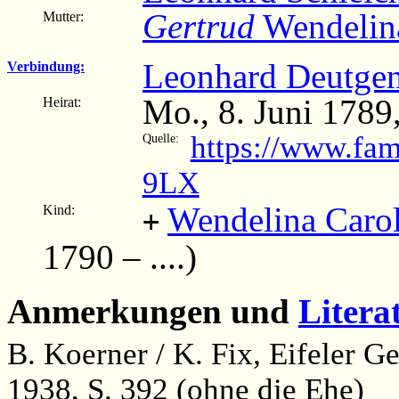
Gertrud
Wendelin
Mutter:
Leonhard Deutge
Verbindung:
Mo., 8. Juni 1789
Heirat:
https://www.fam
Quelle:
9LX
Wendelina Carol
Kind:
+
1790 – ....)
Anmerkungen und
Litera
B. Koerner / K. Fix, Eifeler 
1938, S. 392 (ohne die Ehe)