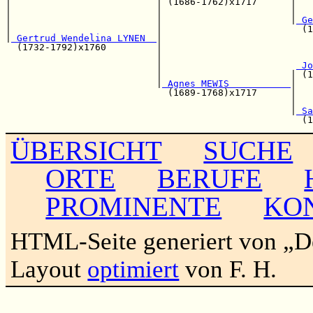
|                          | (1686-1762)x1717      |   
|                          |                       |   
|                          |                       |
 Ge
|                          |                         (1
|
 Gertrud Wendelina LYNEN  
|

  (1732-1792)x1760         |                           
                           |                           
                           |                        
 Jo
                           |                       | (1
                           |
 Agnes MEWIS           
|

                             (1689-1768)x1717      |   
                                                   |   
                                                   |
 Sa
ÜBERSICHT
SUCHE
ORTE
BERUFE
PROMINENTE
KO
HTML-Seite generiert von „
Layout
optimiert
von F. H.