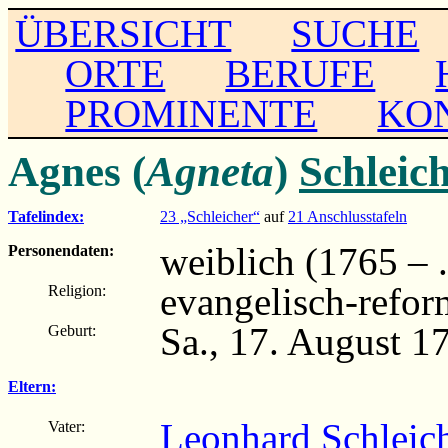
ÜBERSICHT
SUCHE
ORTE
BERUFE
PROMINENTE
KO
Agnes (
Agneta
)
Schleic
Tafelindex:
23 „Schleicher“
auf
21 Anschlusstafeln
weiblich (1765 – ..
Personendaten:
evangelisch-refor
Religion:
Sa., 17. August 1
Geburt:
Eltern:
Leonhard Schleic
Vater: