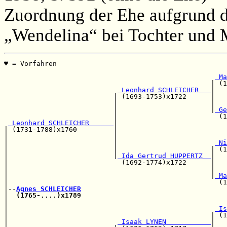
Zuordnung der Ehe aufgrund d
„Wendelina“ bei Tochter und M
♥ = Vorfahren                                          
                                                       
 Ma
                                                   | (1
 Leonhard SCHLEICHER   
|

                           | (1693-1753)x1722      |   
                           |                       |   
                           |                       |
 Ge
                           |                         (1
 Leonhard SCHLEICHER      
|

| (1731-1788)x1760         |                           
|                          |                           
|                          |                        
 Ni
|                          |                       | (1
|                          |
 Ida Gertrud HUPPERTZ  
|

|                            (1692-1774)x1722      |   
|                                                  |   
|                                                  |
 Ma
|                                                    (1
|--
Agnes SCHLEICHER
|  
(1765-....)x1789
|                                                      
|                                                   
 Is
|                                                  | (1
|                           
 Isaak LYNEN           
|
