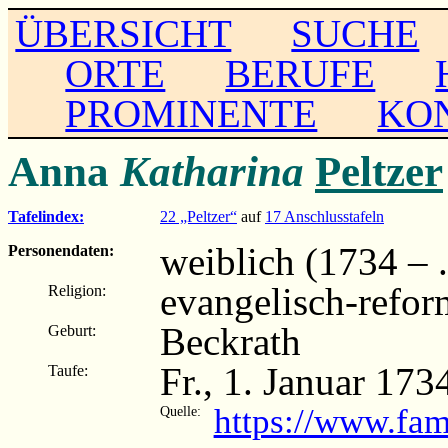
ÜBERSICHT
SUCHE
ORTE
BERUFE
PROMINENTE
KO
Anna
Katharina
Peltzer
Tafelindex:
22 „Peltzer“
auf
17 Anschlusstafeln
weiblich (1734 – ..
Personendaten:
evangelisch-refor
Religion:
Beckrath
Geburt:
Fr., 1. Januar 173
Taufe:
https://www.fam
Quelle: