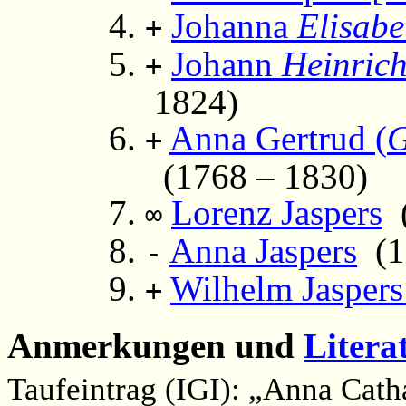
Johanna
Elisabe
+
Johann
Heinric
+
1824)
Anna Gertrud (
G
+
(1768 – 1830)
Lorenz Jaspers
(
∞
Anna Jaspers
(17
-
Wilhelm Jaspers
+
Anmerkungen und
Litera
Taufeintrag (IGI): „Anna Catha