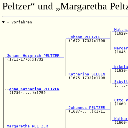
Peltzer“ und „Margaretha Pelt
♥ = Vorfahren                                          
                                                       
 Matthi
                                               | (1629-
 Johann PELTZER    
|

                           | (1672-1733)x1708  |       
                           |                   |       
                           |                   |
 Margar
                           |                     (1645-
 Johann Heinrich PELTZER  
|

| (1711-1776)x1732         |                           
|                          |                           
|                          |                    
 Nikola
|                          |                   | (1630-
|                          |
 Katharina SIEBEN  
|       
|                            (1675-1733)x1708  |       
|                                              |
 Sibyll
|                                                (....-
|--
Anna Katharina PELTZER
|  
(1734-....)x1752
|                                                      
|                                               
 Otto P
|                                              | (1660-
|                           
 Johannes PELTZER  
|

|                          | (1687-....)x1711  |       
|                          |                   |       
|                          |                   |
 Kathar
|                          |                     (1660-
|
 Margaretha PELTZER       
|                           