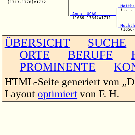
  (1713-1776)x1732         |                           
                           |                    
 Matthi
                           |                   | (....-
                           |
 Anna LUCAS        
|

                             (1689-1734)x1711  |       
                                               |       
                                               |
 Mechth
ÜBERSICHT
SUCHE
ORTE
BERUFE
PROMINENTE
KO
HTML-Seite generiert von „
Layout
optimiert
von F. H.