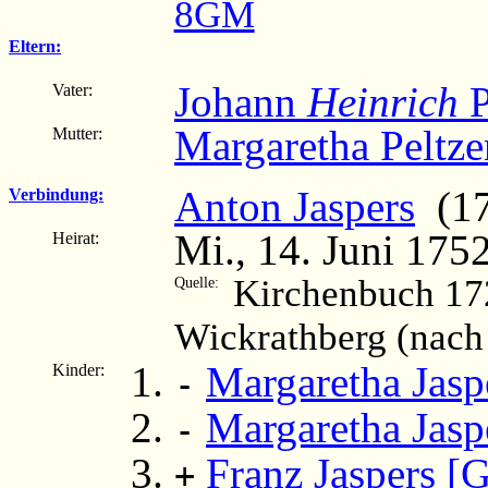
8GM
Eltern:
Johann
Heinrich
P
Vater:
Margaretha Peltze
Mutter:
Anton Jaspers
(173
Verbindung:
Mi., 14. Juni 175
Heirat:
Kirchenbuch 17
Quelle:
Wickrathberg (nach
Margaretha Jasp
Kinder:
-
Margaretha Jasp
-
Franz Jaspers [G
+