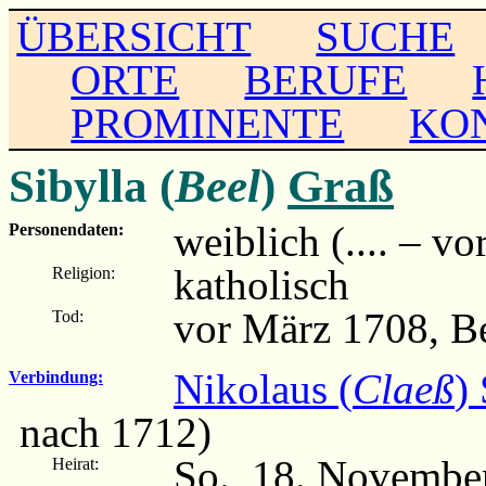
ÜBERSICHT
SUCHE
ORTE
BERUFE
PROMINENTE
KO
Sibylla (
Beel
)
Graß
weiblich (.... – vo
Personendaten:
katholisch
Religion:
vor März 1708, B
Tod:
Nikolaus (
Claeß
)
Verbindung:
nach 1712)
So., 18. Novembe
Heirat: