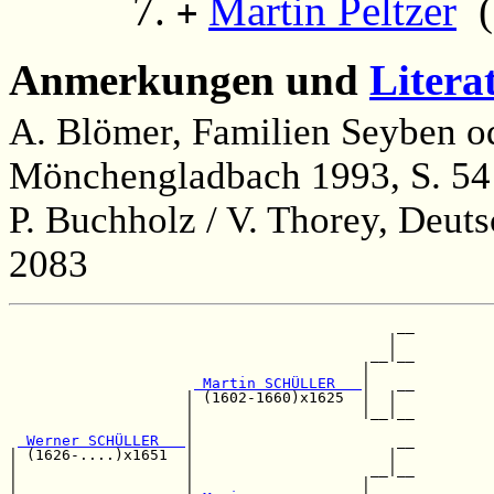
Martin Peltzer
(1
+
Anmerkungen und
Litera
A. Blömer, Familien Seyben o
Mönchengladbach 1993, S. 54 
P. Buchholz / V. Thorey, Deut
2083
                                            __

                                           |  

                                         __|__

                                        |     

 Martin SCHÜLLER   
|   __

                    | (1602-1660)x1625  |  |  

                    |                   |__|__

                    |                         

 Werner SCHÜLLER   
|                       __

| (1626-....)x1651  |                      |  

|                   |                    __|__

|                   |                   |     
