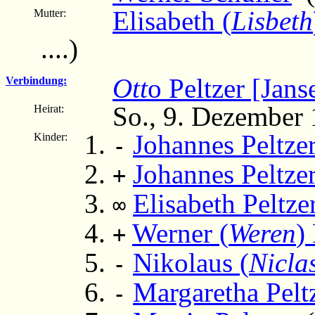
Elisabeth (
Lisbeth
Mutter:
....)
Ott
o Peltzer [Jans
Verbindung:
So., 9. Dezember
Heirat:
Johannes Peltze
Kinder:
-
Johannes Peltze
+
Elisabeth Peltze
∞
Werner (
Weren
)
+
Nikolaus (
Nicla
-
Margaretha Pelt
-