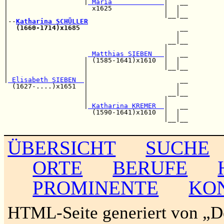
|                   |
 Maria             
|   __

|                     x1625             |  |  

|                                       |__|__

|--
Katharina SCHÜLLER
|  
(1660-1714)x1685
                         __

|                                          |  

|                                        __|__

|                                       |     

|                    
 Matthias SIEBEN   
|   __

|                   | (1585-1641)x1610  |  |  

|                   |                   |__|__

|                   |                         

|
 Elisabeth SIEBEN  
|                       __

  (1627-....)x1651  |                      |  

                    |                    __|__

                    |                   |     

                    |
 Katharina KREMER  
|   __

                      (1590-1641)x1610  |  |  

                                        |__|__

ÜBERSICHT
SUCHE
ORTE
BERUFE
PROMINENTE
KO
HTML-Seite generiert von „