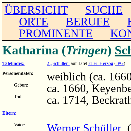
ÜBERSICHT
SUCHE
ORTE
BERUFE
PROMINENTE
KO
Katharina (
Tringen
)
Sc
Tafelindex:
2 „Schüller“
auf Tafel
Eller–Herzog
(
JPG
)
weiblich (ca. 1660
Personendaten:
ca. 1660, Keyenb
Geburt:
ca. 1714, Beckrat
Tod:
Eltern:
Werner Schüller
(c
Vater: