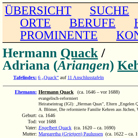
ÜBERSICHT
SUCHE
ORTE
BERUFE
PROMINENTE
KO
Hermann
Quack
/
Adriana (
Ariangen
)
Ke
Tafelindex:
6 „Quack“
auf
11 Anschlusstafeln
Ehemann:
Hermann Quack
(ca. 1646 – vor 1688)
evangelisch-reformiert
Heiratseintrag (IGI): „Herman Quax“, Eltern „Engelen 
A. Blömer, Die reformierte Familie Kehren aus Jüchen,
Geburt:
ca. 1646
Tod:
vor 1688
Vater:
Engel
bert Quack
(ca. 1620 – ca. 1690)
Mutter:
Margaretha (
Grietgen
) Paulussen
(ca. 1622 – ca. 