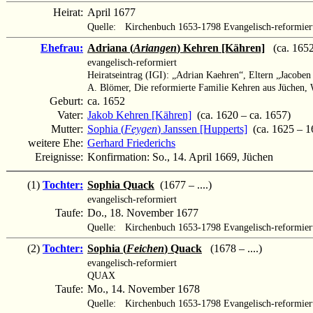
Heirat:
April 1677
Quelle:
Kirchenbuch 1653-1798 Evangelisch-reformier
Ehefrau:
Adriana (
Ariangen
) Kehren [Kähren]
(ca. 1652 
evangelisch-reformiert
Heiratseintrag (IGI): „Adrian Kaehren“, Eltern „Jacobe
A. Blömer, Die reformierte Familie Kehren aus Jüchen,
Geburt:
ca. 1652
Vater:
Jakob Kehren [Kähren]
(ca. 1620 – ca. 1657)
Mutter:
Sophia (
Feygen
) Janssen [Hupperts]
(ca. 1625 – 1
weitere Ehe:
Gerhard Friederichs
Ereignisse:
Konfirmation: So., 14. April 1669, Jüchen
(1)
Tochter:
Sophia Quack
(1677 – ....)
evangelisch-reformiert
Taufe:
Do., 18. November 1677
Quelle:
Kirchenbuch 1653-1798 Evangelisch-reformier
(2)
Tochter:
Sophia (
Feichen
) Quack
(1678 – ....)
evangelisch-reformiert
QUAX
Taufe:
Mo., 14. November 1678
Quelle:
Kirchenbuch 1653-1798 Evangelisch-reformier