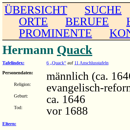
ÜBERSICHT
SUCHE
ORTE
BERUFE
PROMINENTE
KO
Hermann
Quack
Tafelindex:
6 „Quack“
auf
11 Anschlusstafeln
männlich (ca. 164
Personendaten:
evangelisch-refor
Religion:
ca. 1646
Geburt:
vor 1688
Tod:
Eltern: