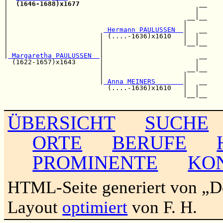
|  
(1646-1688)x1677
                              __

|                                               |  

|                                             __|__

|                                            |     

|                        
 Hermann PAULUSSEN  
|   __

|                       | (....-1636)x1610   |  |  

|                       |                    |__|__

|                       |                          

|
 Margaretha PAULUSSEN  
|                        __

  (1622-1657)x1643      |                       |  

                        |                     __|__

                        |                    |     

                        |
 Anna MEINERS       
|   __

                          (....-1636)x1610   |  |  

                                             |__|__

ÜBERSICHT
SUCHE
ORTE
BERUFE
PROMINENTE
KO
HTML-Seite generiert von „
Layout
optimiert
von F. H.