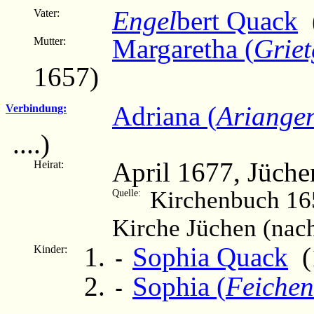
Engel
bert Quack
(
Vater:
Margaretha (
Grie
Mutter:
1657)
Adriana (
Ariange
Verbindung:
....)
April 1677, Jüche
Heirat:
Kirchenbuch 16
Quelle:
Kirche Jüchen (nac
Sophia Quack
(1
Kinder:
-
Sophia (
Feichen
-