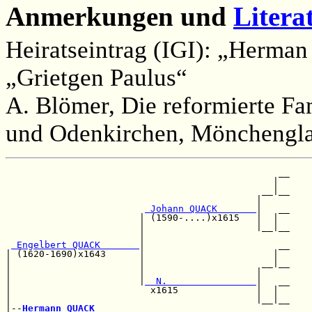
Anmerkungen und
Litera
Heiratseintrag (IGI): „Herma
„Grietgen Paulus“
A. Blömer, Die reformierte Fa
und Odenkirchen, Mönchengla
                                                 __

                                                |  

                                              __|__

                                             |     

 Johann QUACK       
|   __

                        | (1590-....)x1615   |  |  

                        |                    |__|__

                        |                          

 Engelbert QUACK       
|                        __

| (1620-1690)x1643      |                       |  

|                       |                     __|__

|                       |                    |     

|                       |
  N.                
|   __

|                         x1615              |  |  

|                                            |__|__

|--
Hermann QUACK