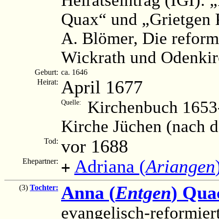
Quax“ und „Grietgen 
A. Blömer, Die reform
Wickrath und Odenkir
Geburt:
ca. 1646
April 1677
Heirat:
Kirchenbuch 1653-
Quelle:
Kirche Jüchen (nach 
vor 1688
Tod:
Adriana (
Ariangen
Ehepartner:
+
Anna (
Entgen
) Qua
(3)
Tochter:
evangelisch-reformier