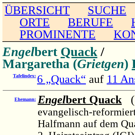
ÜBERSICHT
SUCHE
ORTE
BERUFE
PROMINENTE
KO
Engel
bert
Quack
/
Margaretha (
Grietgen
)
6 „Quack“
auf
11 An
Tafelindex:
Engel
bert Quack
(c
Ehemann:
evangelisch-reformier
Halfmann auf dem Qu