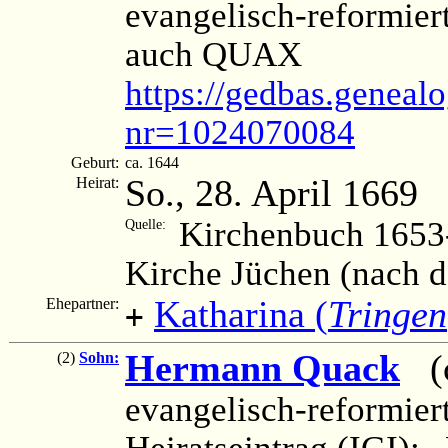
evangelisch-reformier
auch QUAX
https://gedbas.genealo
nr=1024070084
Geburt:
ca. 1644
So., 28. April 1669
Heirat:
Kirchenbuch 1653-
Quelle:
Kirche Jüchen (nach 
Katharina (
Tringen
Ehepartner:
+
Hermann Quack
(c
(2)
Sohn:
evangelisch-reformier
Heiratseintrag (IGI):