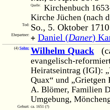
Kirchenbuch 1653-
Quelle:
Kirche Jüchen (nach 
So., 5. Oktober 1710
Tod:
Daniel (
Daner
) K
Ehepartner:
+
Wilhelm Quack
(ca.
(4)
Sohn:
evangelisch-reformier
Heiratseintrag (IGI):
Quax“ und „Grietgen 
A. Blömer, Familien 
Umgebung, Mönchengl
Geburt:
ca. 1651 (?)