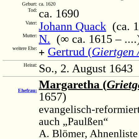
Geburt:
ca. 1620
ca. 1690
Tod:
Johann Quack
(ca. 15
Vater:
N.
(∞ ca. 1615 – ....
Mutter:
Gertrud (
Giertgen 
weitere Ehe:
+
So., 2. August 1643
Heirat:
Margaretha (
Grietg
Ehefrau:
1657)
evangelisch-reformier
auch „Paulßen“
A. Blömer, Ahnenliste