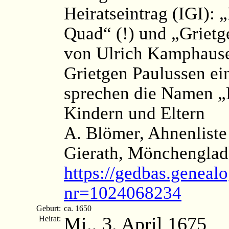
Heiratseintrag (IGI):
Quad“ (!) und „Grietg
von Ulrich Kamphause
Grietgen Paulussen ei
sprechen die Namen „
Kindern und Eltern
A. Blömer, Ahnenliste
Gierath, Mönchenglad
https://gedbas.genealo
nr=1024068234
Geburt:
ca. 1650
Mi., 3. April 1675
Heirat: