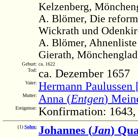
Kelzenberg, Möncheng
A. Blömer, Die reform
Wickrath und Odenkir
A. Blömer, Ahnenliste
Gierath, Mönchengladb
Geburt:
ca. 1622
ca. Dezember 1657
Tod:
Hermann Paulussen [
Vater:
Anna (
Entgen
) Mein
Mutter:
Konfirmation: 1643,
Ereignisse:
Johannes (
Jan
) Qu
(1)
Sohn: