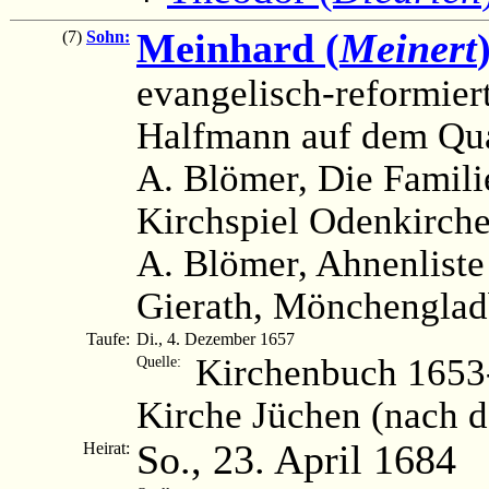
Meinhard (
Meinert
(7)
Sohn:
evangelisch-reformier
Halfmann auf dem Qu
A. Blömer, Die Famil
Kirchspiel Odenkirch
A. Blömer, Ahnenliste
Gierath, Mönchenglad
Taufe:
Di., 4. Dezember 1657
Kirchenbuch 1653-
Quelle:
Kirche Jüchen (nach 
So., 23. April 1684
Heirat: