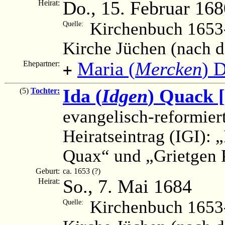
Do., 15. Februar 168
Heirat:
Kirchenbuch 1653-
Quelle:
Kirche Jüchen (nach 
Maria (
Mercken
) 
Ehepartner:
+
Ida (
Idgen
) Quack 
(5)
Tochter:
evangelisch-reformier
Heiratseintrag (IGI):
Quax“ und „Grietgen 
Geburt:
ca. 1653 (?)
So., 7. Mai 1684
Heirat:
Kirchenbuch 1653-
Quelle: