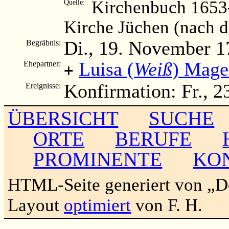
Kirchenbuch 1653-
Quelle:
Kirche Jüchen (nach 
Di., 19. November 1
Begräbnis:
Luisa (
Weiß
) Mage
Ehepartner:
+
Konfirmation: Fr., 2
Ereignisse:
ÜBERSICHT
SUCHE
ORTE
BERUFE
PROMINENTE
KO
HTML-Seite generiert von „
Layout
optimiert
von F. H.