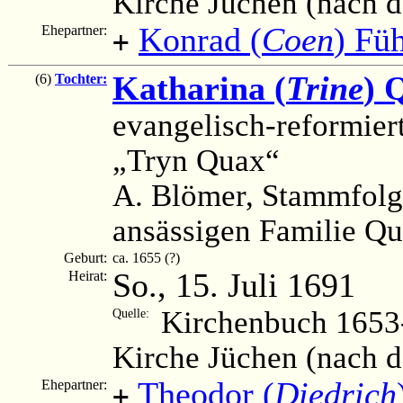
Kirche Jüchen (nach 
Konrad (
Coen
) Fü
Ehepartner:
+
Katharina (
Trine
) 
(6)
Tochter:
evangelisch-reformier
„Tryn Quax“
A. Blömer, Stammfolg
ansässigen Familie Q
Geburt:
ca. 1655 (?)
So., 15. Juli 1691
Heirat:
Kirchenbuch 1653-
Quelle:
Kirche Jüchen (nach 
Theodor (
Diedrich
Ehepartner:
+