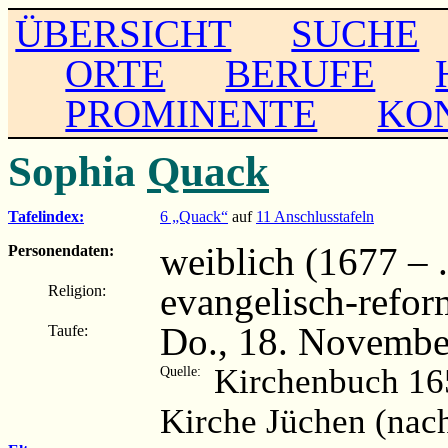
ÜBERSICHT
SUCHE
ORTE
BERUFE
PROMINENTE
KO
Sophia
Quack
Tafelindex:
6 „Quack“
auf
11 Anschlusstafeln
weiblich (1677 – ..
Personendaten:
evangelisch-refor
Religion:
Do., 18. Novembe
Taufe:
Kirchenbuch 16
Quelle:
Kirche Jüchen (nac