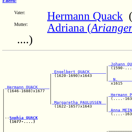
Eltern:
Hermann Quack
(
Vater:
Adriana (
Ariange
Mutter:
....)
                                                       
                                                       
 Johann QU
                                            | (1590-...
 Engelbert QUACK       
|          
                    | (1620-1690)x1643      |          
                    |                       |
  N.      
                    |                         x1615    
 Hermann QUACK     
|                                  
| (1646-1688)x1677  |                                  
|                   |                        
 Hermann P
|                   |                       | (....-163
|                   |
 Margaretha PAULUSSEN  
|          
|                     (1622-1657)x1643      |          
|                                           |
 Anna MEIN
|                                             (....-163
|--
Sophia QUACK
|  
(1677-....)
                                         
|                                                      
|                                            __________