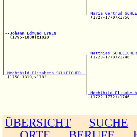
|                                 |                    
|                                 |                    
|                                 |                    
|                                 |
 Maria Gertrud SCHLE
|                                   (1727-1770)x1756   
|                                                      
|                                                      
|                                                      
|--
Johann Edmund LYNEN
|  
(1795-1880)x1820
|                                                      
|                                                      
|                                                      
|                                  
 Matthias SCHLEICHER
|                                 | (1723-1778)x1746   
|                                 |                    
|                                 |                    
|                                 |                    
|
 Mechthild Elisabeth SCHLEICHER  
|

  (1758-1819)x1782                |                    
                                  |                    
                                  |                    
                                  |                    
                                  |
 Mechthild Elisabeth
                                    (1722-1772)x1746   
                                                       
                                                       
ÜBERSICHT
SUCHE
ORTE
BERUFE