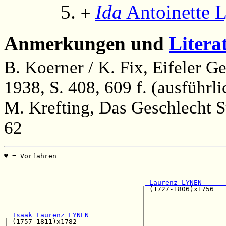
Ida
Antoinette 
+
Anmerkungen und
Litera
B. Koerner / K. Fix, Eifeler 
1938, S. 408, 609 f. (ausfüh
M. Krefting, Das Geschlecht S
62
♥ = Vorfahren                                          
                                                       
                                                       
 Laurenz LYNEN      
                                  | (1727-1806)x1756   
                                  |                    
                                  |                    
                                  |                    
 Isaak Laurenz LYNEN             
|

| (1757-1811)x1782                |                    