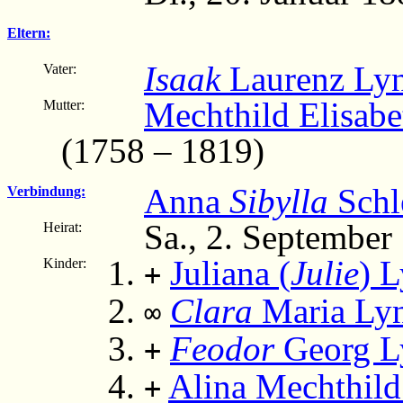
Eltern:
Isaak
Laurenz Ly
Vater:
Mechthild Elisabe
Mutter:
(1758 – 1819)
Anna
Sibylla
Schl
Verbindung:
Sa., 2. September
Heirat:
Juliana (
Julie
) 
Kinder:
+
Clara
Maria Ly
∞
Feodor
Georg L
+
Alina Mechthild
+