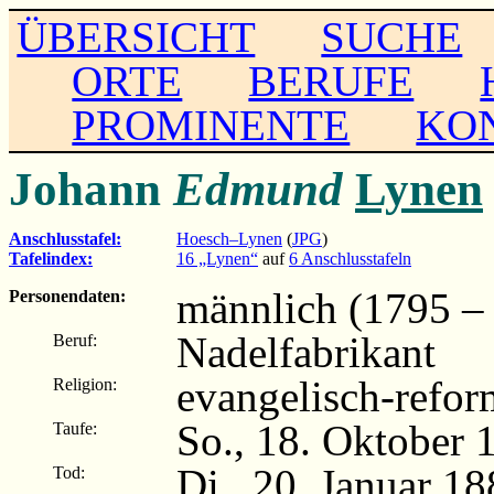
ÜBERSICHT
SUCHE
ORTE
BERUFE
PROMINENTE
KO
Johann
Edmund
Lynen
Anschlusstafel:
Hoesch–Lynen
(
JPG
)
Tafelindex:
16 „Lynen“
auf
6 Anschlusstafeln
männlich (1795 –
Personendaten:
Nadelfabrikant
Beruf:
evangelisch-refor
Religion:
So., 18. Oktober 
Taufe:
Di., 20. Januar 18
Tod: