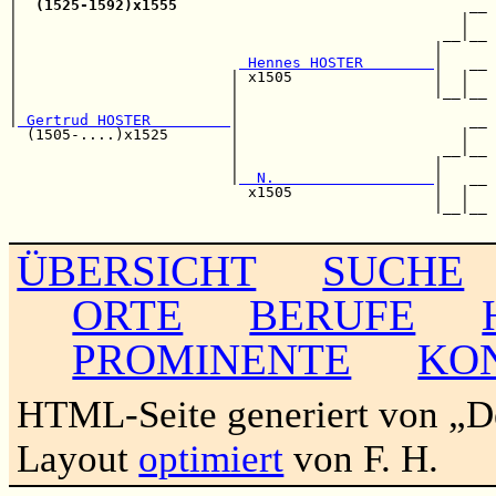
|  
(1525-1592)x1555
                                 __

|                                                  |  

|                                                __|__

|                                               |     

|                         
 Hennes HOSTER        
|   __

|                        | x1505                |  |  

|                        |                      |__|__

|                        |                            

|
 Gertrud HOSTER         
|                          __

  (1505-....)x1525       |                         |  

                         |                       __|__

                         |                      |     

                         |
  N.                  
|   __

                           x1505                |  |  

                                                |__|__

ÜBERSICHT
SUCHE
ORTE
BERUFE
PROMINENTE
KO
HTML-Seite generiert von „
Layout
optimiert
von F. H.