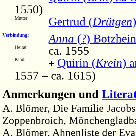
1550)
Gertrud (
Drütgen
Mutter:
Anna
(?) Botzhein
Verbindung:
ca. 1555
Heirat:
Quirin (
Krein
) 
Kind:
+
1557 – ca. 1615)
Anmerkungen und
Litera
A. Blömer, Die Familie Jacobs
Zoppenbroich, Mönchengladba
A. Blömer, Ahnenliste der Eva