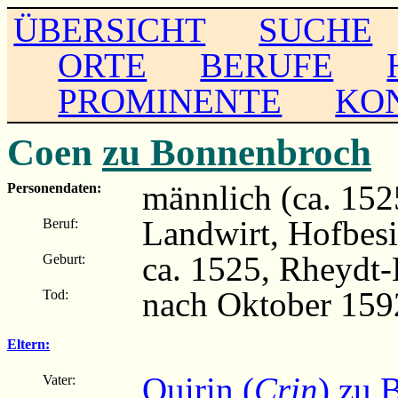
ÜBERSICHT
SUCHE
ORTE
BERUFE
PROMINENTE
KO
Coen
zu Bonnenbroch
männlich (ca. 152
Personendaten:
Landwirt, Hofbesi
Beruf:
ca. 1525, Rheydt
Geburt:
nach Oktober 159
Tod:
Eltern:
Quirin (
Crin
) zu 
Vater: