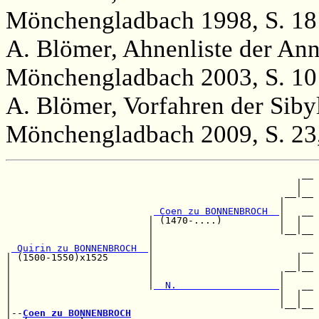
Mönchengladbach 1998, S. 18
A. Blömer, Ahnenliste der An
Mönchengladbach 2003, S. 10
A. Blömer, Vorfahren der Siby
Mönchengladbach 2009, S. 23
                                                    __

                                                   |  

                                                 __|__

                                                |     

 Coen zu BONNENBROCH  
|   __

                         | (1470-....)          |  |  

                         |                      |__|__

                         |                            

 Quirin zu BONNENBROCH  
|                          __

| (1500-1550)x1525       |                         |  

|                        |                       __|__

|                        |                      |     

|                        |
  N.                  
|   __

|                                               |  |  

|                                               |__|__

|--
Coen zu BONNENBROCH