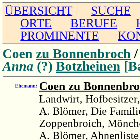
ÜBERSICHT
SUCHE
ORTE
BERUFE
PROMINENTE
KO
Coen
zu Bonnenbroch
/
Anna
(?)
Botzheinen
[Ba
Coen zu Bonnenbro
Ehemann:
Landwirt, Hofbesitzer
A. Blömer, Die Famili
Zoppenbroich, Mönche
A. Blömer, Ahnenliste