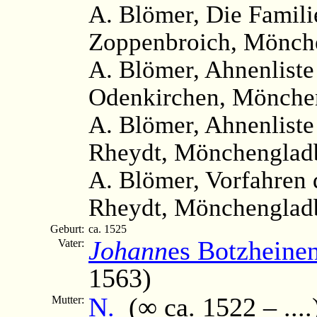
A. Blömer, Die Famili
Zoppenbroich, Mönche
A. Blömer, Ahnenliste
Odenkirchen, Mönchen
A. Blömer, Ahnenliste
Rheydt, Mönchengladb
A. Blömer, Vorfahren 
Rheydt, Mönchengladb
Geburt:
ca. 1525
Johann
es Botzheine
Vater:
1563)
N.
(∞ ca. 1522 – ....
Mutter: