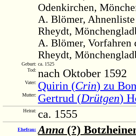
Odenkirchen, Mönchen
A. Blömer, Ahnenliste
Rheydt, Mönchengladb
A. Blömer, Vorfahren 
Rheydt, Mönchengladb
Geburt:
ca. 1525
nach Oktober 1592
Tod:
Quirin (
Crin
) zu Bo
Vater:
Gertrud (
Drütgen
) H
Mutter:
ca. 1555
Heirat:
Anna
(?) Botzheine
Ehefrau: