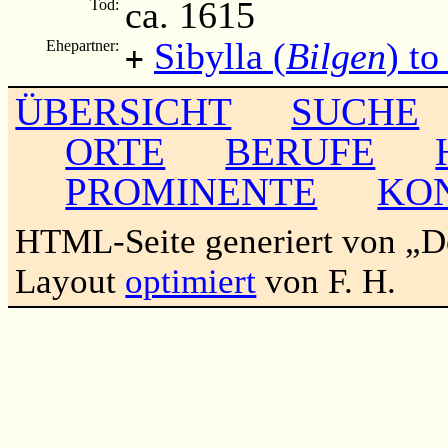
ca. 1615
Tod:
Sibylla (
Bilgen
) to
Ehepartner:
+
ÜBERSICHT
SUCHE
ORTE
BERUFE
PROMINENTE
KO
HTML-Seite generiert von „
Layout
optimiert
von F. H.