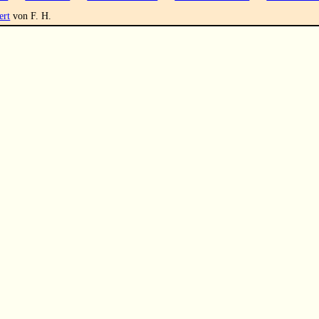
ert
von F. H.