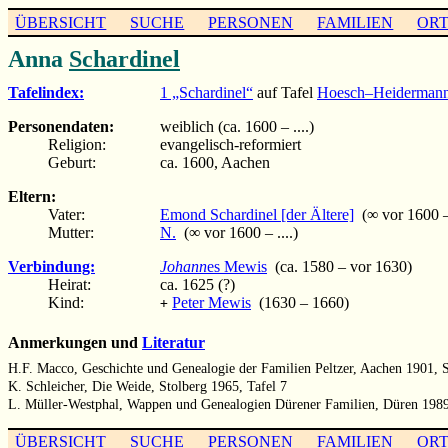
ÜBERSICHT
SUCHE
PERSONEN
FAMILIEN
OR
Anna
Schardinel
Tafelindex:
1 „Schardinel“
auf Tafel
Hoesch–Heiderman
Personendaten:
weiblich (ca. 1600 – ....)
Religion:
evangelisch-reformiert
Geburt:
ca. 1600, Aachen
Eltern:
Vater:
Emond Schardinel [der Ältere]
(∞ vor 1600 – 
Mutter:
N.
(∞ vor 1600 – ....)
Verbindung:
Johann
es Mewis
(ca. 1580 – vor 1630)
Heirat:
ca. 1625 (?)
Kind:
Peter Mewis
(1630 – 1660)
+
Anmerkungen und
Literatur
H.F. Macco, Geschichte und Genealogie der Familien Peltzer, Aachen 1901, 
K. Schleicher, Die Weide, Stolberg 1965, Tafel 7
L. Müller-Westphal, Wappen und Genealogien Dürener Familien, Düren 1989,
ÜBERSICHT
SUCHE
PERSONEN
FAMILIEN
OR