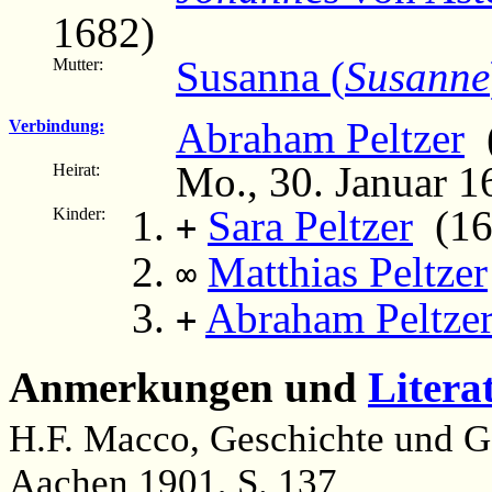
1682)
Susanna (
Susanne
Mutter:
Abraham Peltzer
(
Verbindung:
Mo., 30. Januar 1
Heirat:
Sara Peltzer
(166
Kinder:
+
Matthias Peltzer
∞
Abraham Peltze
+
Anmerkungen und
Litera
H.F. Macco, Geschichte und Ge
Aachen 1901, S. 137