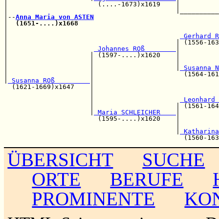
|                       (....-1673)x1619    |          
|                                           |__________
|--
Anna Maria von ASTEN
|  
(1651-....)x1668
|                                                      
|                                            
 Gerhard R
|                                           | (1556-163
|                      
 Johannes ROß        
|

|                     | (1597-....)x1620    |          
|                     |                     |          
|                     |                     |
 Susanna N
|                     |                       (1564-161
|
 Susanna ROß         
|

  (1621-1669)x1647    |                                
                      |                                
                      |                      
 Leonhard 
                      |                     | (1561-164
                      |
 Maria SCHLEICHER    
|

                        (1595-....)x1620    |          
                                            |          
                                            |
 Katharina
ÜBERSICHT
SUCHE
ORTE
BERUFE
PROMINENTE
KO