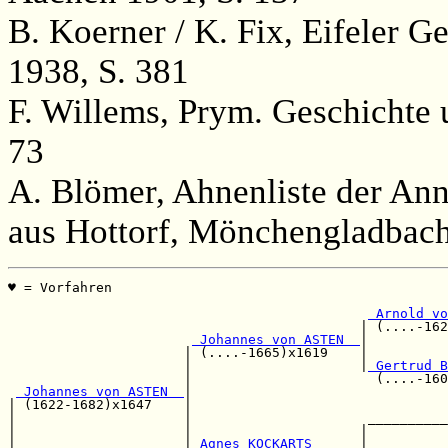
B. Koerner / K. Fix, Eifeler 
1938, S. 381
F. Willems, Prym. Geschichte
73
A. Blömer, Ahnenliste der An
aus Hottorf, Mönchengladbach
♥ = Vorfahren                                          
                                                       
 Arnold vo
                                            | (....-162
 Johannes von ASTEN  
|          
                      | (....-1665)x1619    |          
                      |                     |
 Gertrud B
                      |                       (....-160
 Johannes von ASTEN  
|                                
| (1622-1682)x1647    |                                
|                     |                      __________
|                     |                     |          
|                     |
 Agnes KOCKARTS      
|          