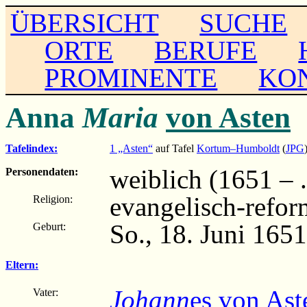
ÜBERSICHT
SUCHE
ORTE
BERUFE
PROMINENTE
KO
Anna
Maria
von Asten
Tafelindex:
1 „Asten“
auf Tafel
Kortum–Humboldt
(
JPG
weiblich (1651 – ..
Personendaten:
evangelisch-refor
Religion:
So., 18. Juni 165
Geburt:
Eltern:
Johann
es von Ast
Vater: