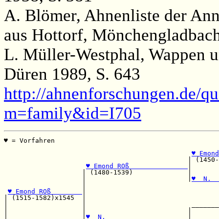
A. Blömer, Ahnenliste der An
aus Hottorf, Mönchengladbach
L. Müller-Westphal, Wappen u
Düren 1989, S. 643
http://ahnenforschungen.de/qu
m=family&id=I705
♥ = Vorfahren                                          
                                                       
♥ Emond
                                               | (1450-
♥ Emond ROß               
|       
                    | (1480-1539)              |       
                    |                          |
♥  N.  
                    |                                  
♥ Emond ROß        
|                                  
| (1515-1582)x1545  |                                  
|                   |                           _______
|                   |                          |       
|                   |
♥  N.                     
|       