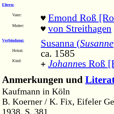
Eltern:
Emond Roß [Ro
Vater:
♥
von Streithagen
Mutter:
♥
Susanna (
Susanne
Verbindung:
ca. 1585
Heirat:
Johann
es Roß [
Kind:
+
Anmerkungen und
Litera
Kaufmann in Köln
B. Koerner / K. Fix, Eifeler 
1938, S. 381