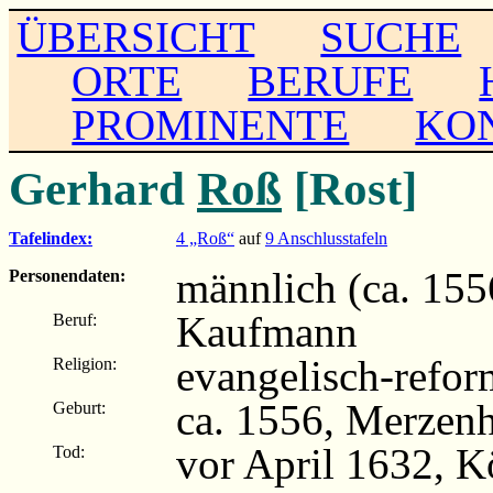
ÜBERSICHT
SUCHE
ORTE
BERUFE
PROMINENTE
KO
Gerhard
Roß
[Rost]
Tafelindex:
4 „Roß“
auf
9 Anschlusstafeln
männlich (ca. 155
Personendaten:
Kaufmann
Beruf:
evangelisch-refor
Religion:
ca. 1556, Merzen
Geburt:
vor April 1632, K
Tod: