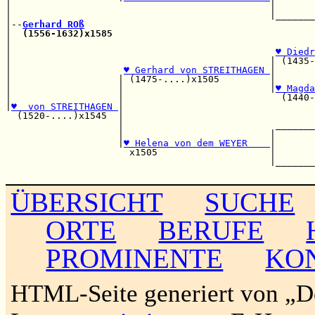
|                                              |       
|                                              |_______
|--
Gerhard ROß
|  
(1556-1632)x1585
|                                                      
|                                               
♥ Diedr
|                                              | (1435-
|                    
♥ Gerhard von STREITHAGEN 
|       
|                   | (1475-....)x1505         |       
|                   |                          |
♥ Magda
|                   |                            (1440-
|
♥  von STREITHAGEN 
|                                  
  (1520-....)x1545  |                                  
                    |                           _______
                    |                          |       
                    |
♥ Helena von dem WEYER    
|       
                      x1505                    |       
                                               |_______
ÜBERSICHT
SUCHE
ORTE
BERUFE
PROMINENTE
KO
HTML-Seite generiert von „