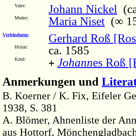
Johann Nickel
(ca
Vater:
Maria Niset
(∞ 156
Mutter:
Gerhard Roß [Ros
Verbindung:
ca. 1585
Heirat:
Johann
es Roß [
Kind:
+
Anmerkungen und
Litera
B. Koerner / K. Fix, Eifeler 
1938, S. 381
A. Blömer, Ahnenliste der An
aus Hottorf, Mönchengladbach