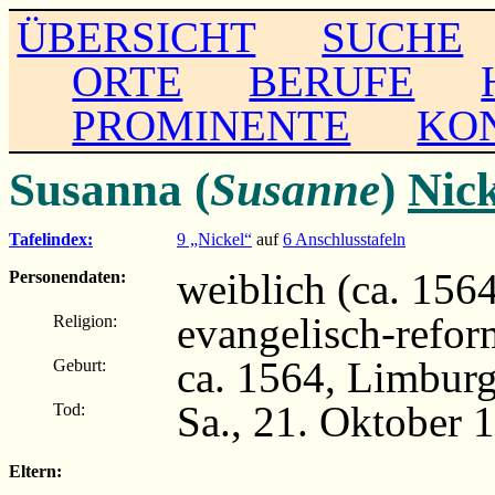
ÜBERSICHT
SUCHE
ORTE
BERUFE
PROMINENTE
KO
Susanna (
Susanne
)
Nick
Tafelindex:
9 „Nickel“
auf
6 Anschlusstafeln
weiblich (ca. 156
Personendaten:
evangelisch-refor
Religion:
ca. 1564, Limbur
Geburt:
Sa., 21. Oktober 
Tod:
Eltern: