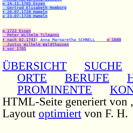
∞ 14.11.1705 Essen
  Gertrud Elisabeth Homborg
† 20.07.1728 Hameln
± 23.07.1728 Hameln

                                                      
                                                      
∞ 1722 Essen
  Peter Wilhelm Tilmanns
† nach 02.1743
|
 Anna Margaretha SCHNELL     
∞ 1680
  Justus Wilhelm Waldthausen
† vor 1705
ÜBERSICHT
SUCHE
ORTE
BERUFE
PROMINENTE
KO
HTML-Seite generiert von
Layout
optimiert
von F. H.