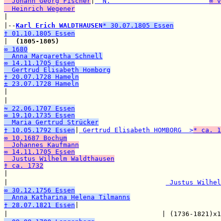
  Johann Georg Fischer
|
  N.                         
∞ v
  Heinrich Wegener

|                                                     
|--
Karl Erich WALDTHAUSEN
* 30.07.1805 Essen
† 01.10.1805 Essen

|  
(1805-1805)
∞ 1680
  Anna Margaretha Schnell
∞ 14.11.1705 Essen
  Gertrud Elisabeth Homborg
† 20.07.1728 Hameln
± 23.07.1728 Hameln

|                                                     
|                                                     
≈ 22.06.1707 Essen
∞ 19.10.1735 Essen
  Maria Gertrud Strücker
† 10.05.1792 Essen
|
 Gertrud Elisabeth HOMBORG  >
* ca. 1
∞ 10.1687 Bochum
  Johannes Kaufmann
∞ 14.11.1705 Essen
  Justus Wilhelm Waldthausen
† ca. 1732

|                                                     
|                                        
 Justus Wilhel
∞ 30.12.1756 Essen
  Anna Katharina Helena Tilmanns
† 28.07.1821 Essen
|

|                                       | (1736-1821)x