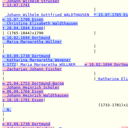
  Johann Wilhelm Strücker
† 13.07.1741

                                        |             
 Johann Wilhelm Gottfried WALDTHAUSEN  
* 15.07.1765 Es
∞ 15.07.1790 Essen
  Christina Elisabeth Waldthausen
† 28.04.1844 Essen
|

| (1765-1844)x1790                      |             
∞ 10.02.1694 Dortmund
  Maria Margaretha Wüllner

|                                       |             
|                                       |             
∞ 03.09.1730 Dortmund
  Katharina Margaretha Wegener
† 1772
|
 Maria Margaretha WÜLLNER    
∞ 10.02.1694 Dortmu
  Zacharias Johann Fischer

|                                       |             
|                                       |
 Katharina Eli
∞ 25.04.1753 Dortmund-Barop
  Johann Heinrich Schöler
∞ 06.09.1764 Essen
  Johann Heinrich Waldthausen
± 18.10.1781 Essen
|

|                                         (1733-1781)x
  N.

|                                                     
|                                                     
∞ 03.09.1730 Dortmund