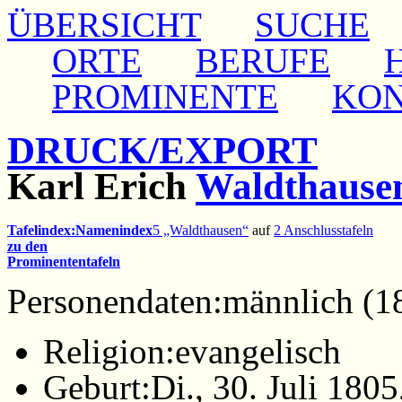
ÜBERSICHT
SUCHE
ORTE
BERUFE
PROMINENTE
KO
DRUCK/EXPORT
Karl Erich
Waldthause
Tafelindex:
Namenindex
5 „Waldthausen“
auf
2 Anschlusstafeln
zu den
Prominententafeln
Personendaten:
männlich (1
Religion:
evangelisch
Geburt:
Di., 30. Juli 1805