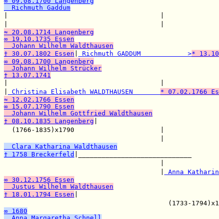
∞ 09.08.1700 Langenberg
  Richmuth Gaddum

|                                       |             
|                                       |             
≈ 20.08.1714 Langenberg
∞ 19.10.1735 Essen
  Johann Wilhelm Waldthausen
† 30.07.1802 Essen
|
 Richmuth GADDUM            >
* 13.10
∞ 09.08.1700 Langenberg
  Johann Wilhelm Strücker
† 13.07.1741

|                                       |             
|
 Christina Elisabeth WALDTHAUSEN       
* 07.02.1766 Es
≈ 12.02.1766 Essen
∞ 15.07.1790 Essen
  Johann Wilhelm Gottfried Waldthausen
† 08.10.1835 Langenberg
|                               
  (1766-1835)x1790                      |              
                                        |             
  Clara Katharina Waldthausen
† 1758 Breckerfeld
|_____________________________

                                        |              
                                        |
 Anna Katharin
∞ 30.12.1756 Essen
  Justus Wilhelm Waldthausen
† 18.01.1794 Essen
|

                                          (1733-1794)x
∞ 1680
  Anna Margaretha Schnell