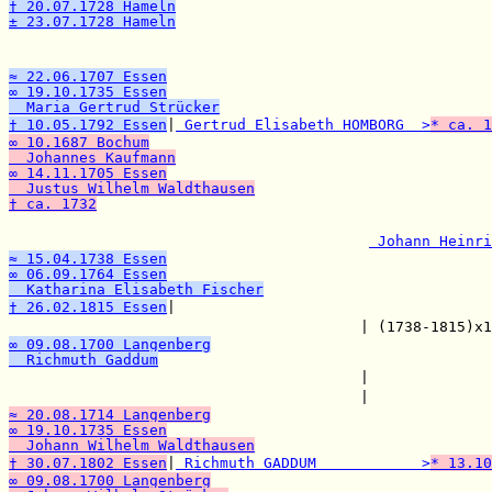
† 20.07.1728 Hameln
± 23.07.1728 Hameln

                                                      
≈ 22.06.1707 Essen
∞ 19.10.1735 Essen
  Maria Gertrud Strücker
† 10.05.1792 Essen
|
 Gertrud Elisabeth HOMBORG  >
* ca. 1
∞ 10.1687 Bochum
  Johannes Kaufmann
∞ 14.11.1705 Essen
  Justus Wilhelm Waldthausen
† ca. 1732

                                                      
 Johann Heinri
≈ 15.04.1738 Essen
∞ 06.09.1764 Essen
  Katharina Elisabeth Fischer
† 26.02.1815 Essen
|

                                        | (1738-1815)x
∞ 09.08.1700 Langenberg
  Richmuth Gaddum

                                        |             
                                        |             
≈ 20.08.1714 Langenberg
∞ 19.10.1735 Essen
  Johann Wilhelm Waldthausen
† 30.07.1802 Essen
|
 Richmuth GADDUM            >
* 13.10
∞ 09.08.1700 Langenberg