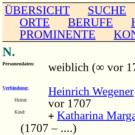
ÜBERSICHT
SUCHE
ORTE
BERUFE
PROMINENTE
KO
N.
weiblich (∞ vor 1
Personendaten:
Heinrich Wegener
Verbindung:
vor 1707
Heirat:
Katharina Marga
Kind:
+
(1707 – ....)