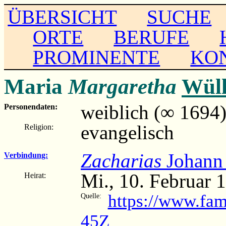
ÜBERSICHT
SUCHE
ORTE
BERUFE
PROMINENTE
KO
Maria
Margaretha
Wüll
weiblich (∞ 1694
Personendaten:
evangelisch
Religion:
Zacharias
Johann 
Verbindung:
Mi., 10. Februar
Heirat:
https://www.fam
Quelle:
45Z