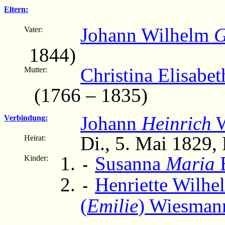
Eltern:
Johann Wilhelm
G
Vater:
1844)
Christina Elisabet
Mutter:
(1766 – 1835)
Johann
Heinrich
W
Verbindung:
Di., 5. Mai 1829
Heirat:
Susanna
Maria
E
Kinder:
-
Henriette Wilhe
-
(
Emilie
) Wiesman