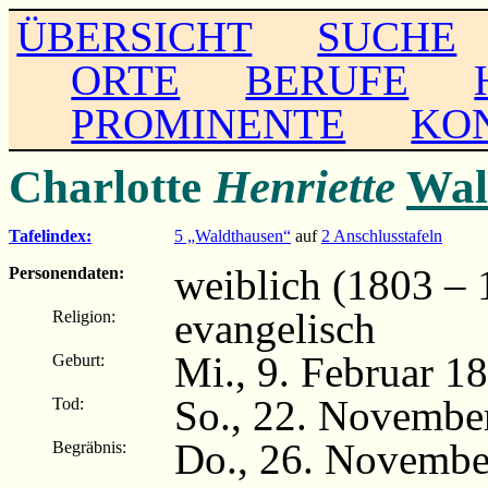
ÜBERSICHT
SUCHE
ORTE
BERUFE
PROMINENTE
KO
Charlotte
Henriette
Wal
Tafelindex:
5 „Waldthausen“
auf
2 Anschlusstafeln
weiblich (1803 – 
Personendaten:
evangelisch
Religion:
Mi., 9. Februar 1
Geburt:
So., 22. Novembe
Tod:
Do., 26. Novembe
Begräbnis: