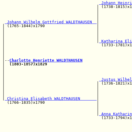
 Johann Heinri
                                        | (1738-1815)x
                                        |              
                                        |             
                                        |              
 Johann Wilhelm Gottfried WALDTHAUSEN  
|

| (1765-1844)x1790                      |             
|                                       |              
|                                       |             
|                                       |              
|                                       |
 Katharina Eli
|                                         (1733-1781)x
|                                                      
|                                                     
|                                                      
|--
Charlotte Henriette WALDTHAUSEN
|  
(1803-1857)x1829
|                                                      
|                                                     
|                                                      
|                                        
 Justus Wilhel
|                                       | (1736-1821)x
|                                       |              
|                                       |             
|                                       |              
|
 Christina Elisabeth WALDTHAUSEN       
|              
  (1766-1835)x1790                      |              
                                        |             
                                        |              
                                        |
 Anna Katharin
                                          (1733-1794)x
                                                       
                                                      