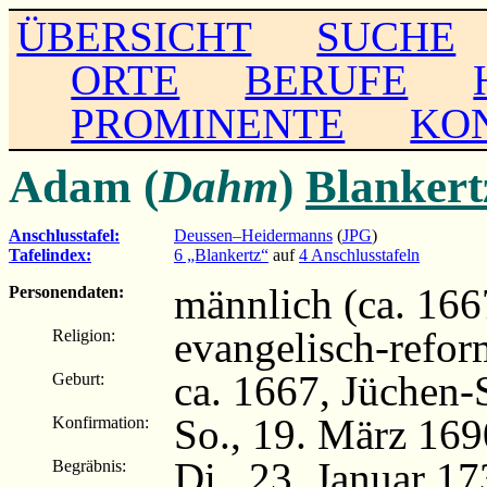
ÜBERSICHT
SUCHE
ORTE
BERUFE
PROMINENTE
KO
Adam (
Dahm
)
Blankert
Anschlusstafel:
Deussen–Heidermanns
(
JPG
)
Tafelindex:
6 „Blankertz“
auf
4 Anschlusstafeln
männlich (ca. 166
Personendaten:
evangelisch-refor
Religion:
ca. 1667, Jüchen-S
Geburt:
So., 19. März 169
Konfirmation:
Di., 23. Januar 1
Begräbnis: