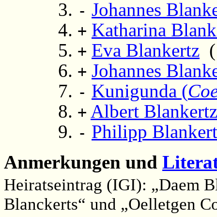
Johannes Blanke
-
Katharina Blank
+
Eva Blankertz
(
+
Johannes Blanke
+
Kunigunda (
Co
-
Albert Blankert
+
Philipp Blanker
-
Anmerkungen und
Litera
Heiratseintrag (IGI): „Daem B
Blanckerts“ und „Oelletgen C