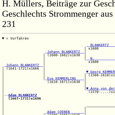
H. Müllers, Beiträge zur Gesc
Geschlechts Strommenger aus 
231
♥ = Vorfahren                                          
                                                       
  BLANKERTZ   
                                        | x1600        
 Johann BLANKERTZ  
|              
                    | (1600-1662)x1630  |              
                    |                   |
  N.          
                    |                     x1600        
 Johann BLANKERTZ  
|                                  
| (1641-1721)x1666  |                                  
|                   |                    
♥ Georg KEMMER
|                   |                   | (1560-1610)x1
|                   |
 Eva KEMMERLING    
|

|                     (1610-1671)x1630  |              
|                                       |              
|                                       |
♥ Anna von der
|                                         (1570-....)x1
|--
Adam BLANKERTZ
|  
(1667-1731)x1696
                                    
|                                                      
|                                        ______________
|                                       |              
|                    
 Adam COENEN       
|              