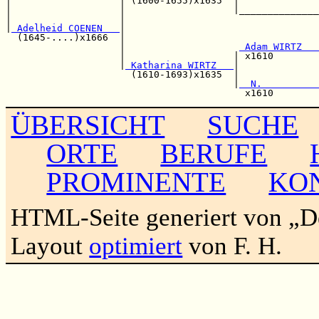
|                   | (1600-1655)x1635  |              
|                   |                   |______________
|                   |                                  
|
 Adelheid COENEN   
|                                  
  (1645-....)x1666  |                                  
                    |                    
 Adam WIRTZ   
                    |                   | x1610        
                    |
 Katharina WIRTZ   
|              
                      (1610-1693)x1635  |              
                                        |
  N.          
ÜBERSICHT
SUCHE
ORTE
BERUFE
PROMINENTE
KO
HTML-Seite generiert von „
Layout
optimiert
von F. H.