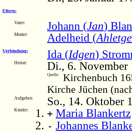
Eltern:
Johann (
Jan
) Blan
Vater:
Adelheid (
Ahletg
Mutter:
Ida (
Idgen
) Stro
Verbindung:
Di., 6. November
Heirat:
Kirchenbuch 16
Quelle:
Kirche Jüchen (nac
So., 14. Oktober 
Aufgebot:
Maria Blankertz
Kinder:
+
Johannes Blanke
-