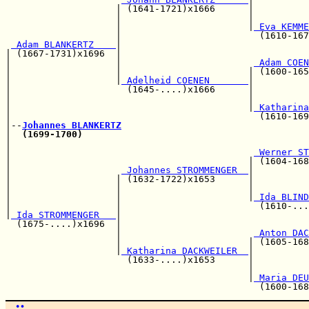
                    | (1641-1721)x1666      |          
                    |                       |          
                    |                       |
 Eva KEMME
                    |                         (1610-167
 Adam BLANKERTZ    
|                                  
| (1667-1731)x1696  |                                  
|                   |                        
 Adam COEN
|                   |                       | (1600-165
|                   |
 Adelheid COENEN       
|

|                     (1645-....)x1666      |          
|                                           |          
|                                           |
 Katharina
|                                             (1610-169
|--
Johannes BLANKERTZ
|  
(1699-1700)
|                                                      
|                                            
 Werner ST
|                                           | (1604-168
|                    
 Johannes STROMMENGER  
|

|                   | (1632-1722)x1653      |          
|                   |                       |          
|                   |                       |
 Ida BLIND
|                   |                         (1610-...
|
 Ida STROMMENGER   
|                                  
  (1675-....)x1696  |                                  
                    |                        
 Anton DAC
                    |                       | (1605-168
                    |
 Katharina DACKWEILER  
|

                      (1633-....)x1653      |          
                                            |          
                                            |
 Maria DEU