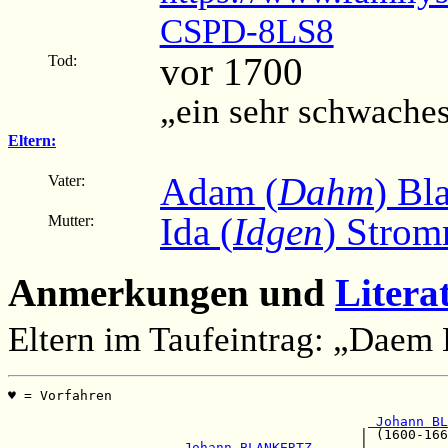
CSPD-8LS8
vor 1700
Tod:
„ein sehr schwache
Eltern:
Adam (
Dahm
) Bl
Vater:
Ida (
Idgen
) Stro
Mutter:
Anmerkungen und
Litera
Eltern im Taufeintrag: „Daem
♥ = Vorfahren                                          
                                                       
 Johann BL
                                            | (1600-166
 Johann BLANKERTZ      
|
