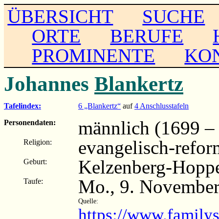
ÜBERSICHT
SUCHE
ORTE
BERUFE
PROMINENTE
KO
Johannes
Blankertz
Tafelindex:
6 „Blankertz“
auf
4 Anschlusstafeln
männlich (1699 –
Personendaten:
evangelisch-refor
Religion:
Kelzenberg-Hopp
Geburt:
Mo., 9. November
Taufe:
Quelle:
https://www.family