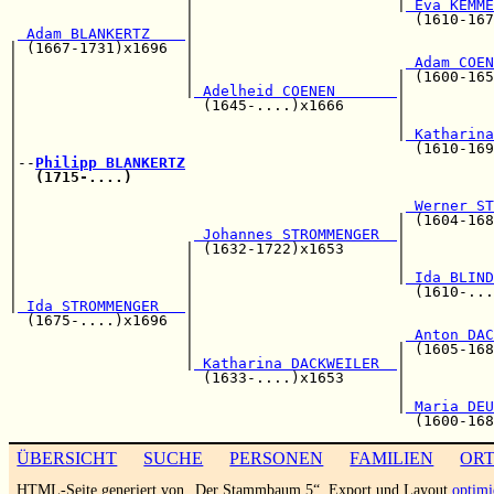
                    |                       |
 Eva KEMME
                    |                         (1610-167
 Adam BLANKERTZ    
|                                  
| (1667-1731)x1696  |                                  
|                   |                        
 Adam COEN
|                   |                       | (1600-165
|                   |
 Adelheid COENEN       
|

|                     (1645-....)x1666      |          
|                                           |          
|                                           |
 Katharina
|                                             (1610-169
|--
Philipp BLANKERTZ
|  
(1715-....)
|                                                      
|                                            
 Werner ST
|                                           | (1604-168
|                    
 Johannes STROMMENGER  
|

|                   | (1632-1722)x1653      |          
|                   |                       |          
|                   |                       |
 Ida BLIND
|                   |                         (1610-...
|
 Ida STROMMENGER   
|                                  
  (1675-....)x1696  |                                  
                    |                        
 Anton DAC
                    |                       | (1605-168
                    |
 Katharina DACKWEILER  
|

                      (1633-....)x1653      |          
                                            |          
                                            |
 Maria DEU
ÜBERSICHT
SUCHE
PERSONEN
FAMILIEN
OR
HTML-Seite generiert von „Der Stammbaum 5“. Export und Layout
optimi