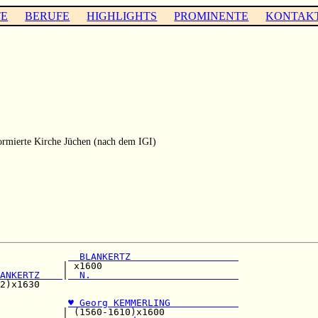
TE
BERUFE
HIGHLIGHTS
PROMINENTE
KONTAK
rmierte Kirche Jüchen (nach dem IGI)
            
  BLANKERTZ                   
           | x1600                        

ANKERTZ    
|
  N.                          
2)x1630                                   

            
♥ Georg KEMMERLING            
           | (1560-1610)x1600             
