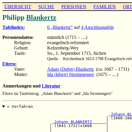
ÜBERSICHT
SUCHE
PERSONEN
FAMILIEN
OR
Philipp
Blankertz
Tafelindex:
6 „Blankertz“
auf
4 Anschlusstafeln
Personendaten:
männlich (1715 – ....)
Religion:
evangelisch-reformiert
Geburt:
Kelzenberg-Wey
Taufe:
So., 1. September 1715, Jüchen
Quelle:
Kirchenbuch 1653-1798 Evangelisch-refo
Eltern:
Vater:
Adam (
Dahm
) Blankertz
(ca. 1667 – 1731)
Mutter:
Ida (
Idgen
) Strommenger
(1675 – ....)
Anmerkungen und
Literatur
Eltern im Taufeintrag: „Adam Blanckerts“ und „Ida Stromengers“
♥ = Vorfahren                                          
                                                       
 Johann BL
                                            | (1600-166
 Johann BLANKERTZ      
|

                    | (1641-1721)x1666      |          
                    |                       |          