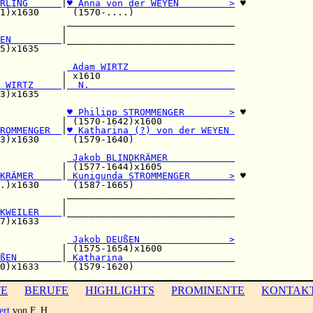
RLING      
|
♥ Anna von der WEYEN         >
 ♥

1)x1630      (1570-....)                  

            ______________________________

           |                              

EN         
|______________________________

5)x1635                                   

            
 Adam WIRTZ                   
           | x1610                        

 WIRTZ     
|
  N.                          
3)x1635                                   

♥ Philipp STROMMENGER        >
 ♥

           | (1570-1642)x1600             

ROMMENGER  
|
♥ Katharina (?) von der WEYEN 
3)x1630      (1579-1640)                  

            
 Jakob BLINDKRÄMER            
           | (1577-1644)x1605             

KRÄMER     
|
 Kunigunda STROMMENGER       >
 ♥

.)x1630      (1587-1665)                  

            ______________________________

           |                              

KWEILER    
|______________________________

7)x1633                                   

            
 Jakob DEUßEN                >
           | (1575-1654)x1600             

ßEN        
|
 Katharina                    
TE
BERUFE
HIGHLIGHTS
PROMINENTE
KONTAK
ert
von F. H.