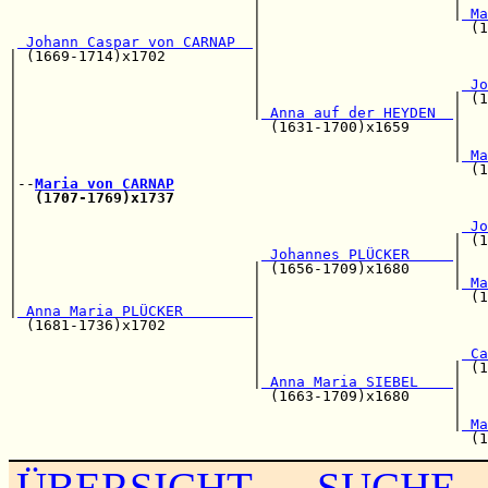
                            |                      |
 Ma
                            |                        (1
 Johann Caspar von CARNAP  
|

| (1669-1714)x1702          |                          
|                           |                          
|                           |                       
 Jo
|                           |                      | (1
|                           |
 Anna auf der HEYDEN  
|

|                             (1631-1700)x1659     |   
|                                                  |   
|                                                  |
 Ma
|                                                    (1
|--
Maria von CARNAP
|  
(1707-1769)x1737
|                                                      
|                                                   
 Jo
|                                                  | (1
|                            
 Johannes PLÜCKER     
|   
|                           | (1656-1709)x1680     |   
|                           |                      |
 Ma
|                           |                        (1
|
 Anna Maria PLÜCKER        
|

  (1681-1736)x1702          |                          
                            |                          
                            |                       
 Ca
                            |                      | (1
                            |
 Anna Maria SIEBEL    
|

                              (1663-1709)x1680     |   
                                                   |   
                                                   |
 Ma
ÜBERSICHT
SUCHE