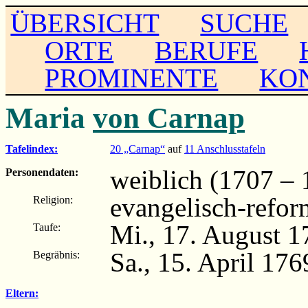
ÜBERSICHT
SUCHE
ORTE
BERUFE
PROMINENTE
KO
Maria
von Carnap
Tafelindex:
20 „Carnap“
auf
11 Anschlusstafeln
weiblich (1707 – 
Personendaten:
evangelisch-refor
Religion:
Mi., 17. August 1
Taufe:
Sa., 15. April 17
Begräbnis:
Eltern: