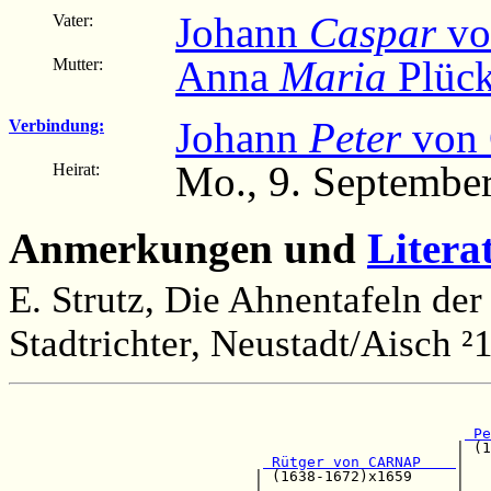
Johann
Caspar
vo
Vater:
Anna
Maria
Plück
Mutter:
Johann
Peter
von 
Verbindung:
Mo., 9. September
Heirat:
Anmerkungen und
Litera
E. Strutz, Die Ahnentafeln der
Stadtrichter, Neustadt/Aisch ²
                                                       
 Pe
                                                   | (1
 Rütger von CARNAP    
|

                            | (1638-1672)x1659     |   
                            |                      |   