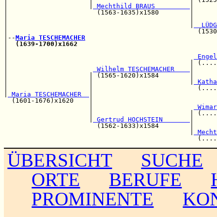
|                     |
 Mechthild BRAUS         
|

|                       (1563-1635)x1580        |      
|                                               |      
|                                               |
  LÜDG
|                                                 (1530
|--
Maria TESCHEMACHER
|  
(1639-1700)x1662
|                                                      
|                                                
 Engel
|                                               | (....
|                      
 Wilhelm TESCHEMACHER    
|      
|                     | (1565-1620)x1584        |      
|                     |                         |
 Katha
|                     |                           (....
|
 Maria TESCHEMACHER  
|                                
  (1601-1676)x1620    |                                
                      |                          
 Wimar
                      |                         | (....
                      |
 Gertrud HOCHSTEIN       
|      
                        (1562-1633)x1584        |      
                                                |
 Mecht
ÜBERSICHT
SUCHE
ORTE
BERUFE
PROMINENTE
KO