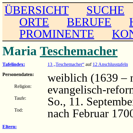
ÜBERSICHT
SUCHE
ORTE
BERUFE
PROMINENTE
KO
Maria
Teschemacher
Tafelindex:
13 „Teschemacher“
auf
12 Anschlusstafeln
weiblich (1639 – 
Personendaten:
evangelisch-refor
Religion:
So., 11. Septembe
Taufe:
nach Februar 170
Tod:
Eltern: