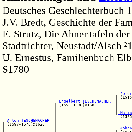
Deutsches Geschlechterbuch 1
J.V. Bredt, Geschichte der Fam
E. Strutz, Die Ahnentafeln der
Stadtrichter, Neustadt/Aisch ²
U. Ernestus, Familienbuch Elb
S1780
                                                       
 Peter
                                                | (1515
 Engelbert TESCHEMACHER  
|

                      | (1550-1638)x1580        |      
                      |                         |      
                      |                         |
 Maria
                      |                           (1525
 Anton TESCHEMACHER  
|                                
| (1597-1670)x1620    |                                
|                     |                          
 Johan
|                     |                         | (1525