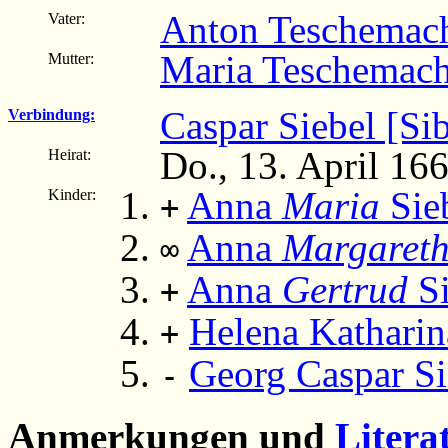
Anton Teschemac
Vater:
Maria Teschemach
Mutter:
Caspar Siebel [Sib
Verbindung:
Do., 13. April 16
Heirat:
Anna
Maria
Sie
Kinder:
+
Anna
Margaret
∞
Anna
Gertrud
Si
+
Helena Katharin
+
Georg Caspar Si
-
Anmerkungen und
Litera