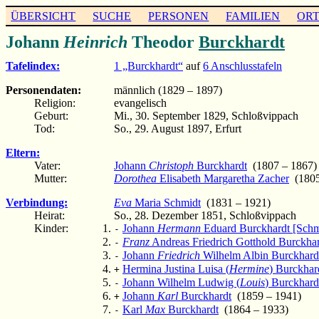
ÜBERSICHT
SUCHE
PERSONEN
FAMILIEN
OR
Johann
Heinrich
Theodor
Burckhardt
Tafelindex:
1 „Burckhardt“
auf
6 Anschlusstafeln
Personendaten:
männlich (1829 – 1897)
Religion:
evangelisch
Geburt:
Mi., 30. September 1829, Schloßvippach
Tod:
So., 29. August 1897, Erfurt
Eltern:
Vater:
Johann
Christoph
Burckhardt
(1807 – 1867)
Mutter:
Dorothea
Elisabeth Margaretha Zacher
(1805
Verbindung:
Eva
Maria Schmidt
(1831 – 1921)
Heirat:
So., 28. Dezember 1851, Schloßvippach
Kinder:
Johann
Hermann
Eduard Burckhardt [Schm
-
Franz
Andreas Friedrich Gotthold Burckhar
-
Johann
Friedrich
Wilhelm Albin Burckhard
-
Hermina Justina Luisa (
Hermine
) Burckhar
+
Johann Wilhelm Ludwig (
Louis
) Burckhard
-
Johann
Karl
Burckhardt
(1859 – 1941)
+
Karl
Max
Burckhardt
(1864 – 1933)
-