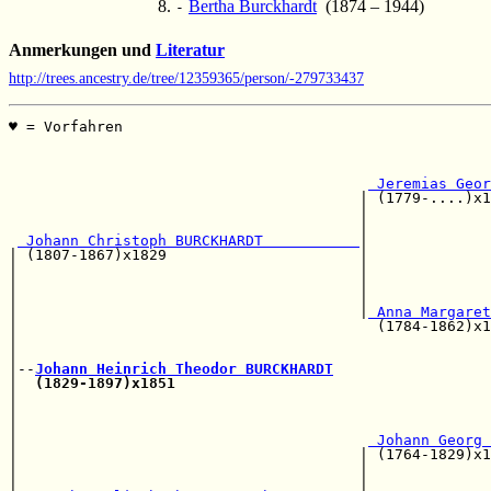
Bertha Burckhardt
(1874 – 1944)
-
Anmerkungen und
Literatur
http://trees.ancestry.de/tree/12359365/person/-279733437
♥ = Vorfahren                                          
                                                       
                                                       
                                                       
 Jeremias Geor
                                        | (1779-....)x1
                                        |              
                                        |              
 Johann Christoph BURCKHARDT           
|

| (1807-1867)x1829                      |              
|                                       |              
|                                       |              
|                                       |              
|                                       |
 Anna Margaret
|                                         (1784-1862)x1
|                                                      
|                                                      
|--
Johann Heinrich Theodor BURCKHARDT
|  
(1829-1897)x1851
                                    
|                                                      
|                                                      
|                                                      
|                                        
 Johann Georg 
|                                       | (1764-1829)x1
|                                       |              
|                                       |              