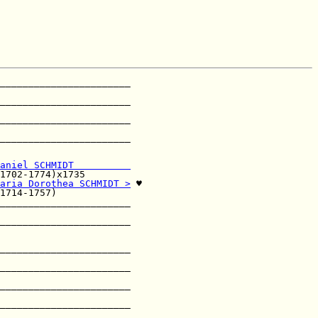
_______________________

                       

_______________________

                       

_______________________

                       

_______________________

                       

aniel SCHMIDT          
1702-1774)x1735        

aria Dorothea SCHMIDT >
 ♥

1714-1757)             

_______________________

                       

_______________________

                       

_______________________

                       

_______________________

                       

_______________________

                       

_______________________

                       
