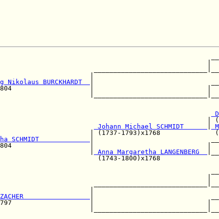
                                                      __
                                                     |  
                        _____________________________|__
                       |                                
g Nikolaus BURCKHARDT  
|                              __
804                    |                             |  
                       |_____________________________|__
                                                        
                                                      
 D
                                                     | (
                        
 Johann Michael SCHMIDT      
|
 M
                       | (1737-1793)x1768              (
ha SCHMIDT             
|                              __
804                    |                             |  
                       |
 Anna Margaretha LANGENBERG  
|__
                         (1743-1800)x1768               
                                                      __
                                                     |  
                        _____________________________|__
                       |                                
ZACHER                 
|                              __
797                    |                             |  
                       |_____________________________|__
                                                        