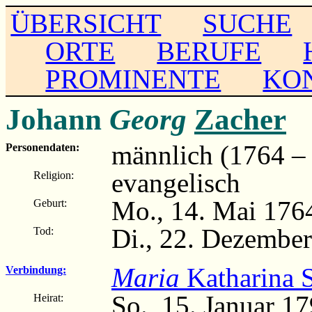
ÜBERSICHT
SUCHE
ORTE
BERUFE
PROMINENTE
KO
Johann
Georg
Zacher
männlich (1764 –
Personendaten:
evangelisch
Religion:
Mo., 14. Mai 176
Geburt:
Di., 22. Dezembe
Tod:
Maria
Katharina 
Verbindung:
So., 15. Januar 1
Heirat: