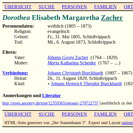
ÜBERSICHT
SUCHE
PERSONEN
FAMILIEN
OR
Dorothea
Elisabeth Margaretha
Zacher
Personendaten:
weiblich (1805 – 1873)
Religion:
evangelisch
Geburt:
Fr., 31. Mai 1805, Schloßvippach
Tod:
Mi., 6. August 1873, Schloßvippach
Eltern:
Vater:
Johann
Georg
Zacher
(1764 – 1829)
Mutter:
Maria
Katharina Schenke
(1767 – ....)
Verbindung:
Johann
Christoph
Burckhardt
(1807 – 1867)
Heirat:
Di., 11. August 1829, Schloßvippach
Kind:
Johann
Heinrich
Theodor Burckhardt
(1829
+
Anmerkungen und
Literatur
http://trees.ancestry.de/tree/12359365/person/-279722737
(ausführlich zu den
ÜBERSICHT
SUCHE
PERSONEN
FAMILIEN
OR
HTML-Seite generiert von „Der Stammbaum 5“. Export und Layout
optimi