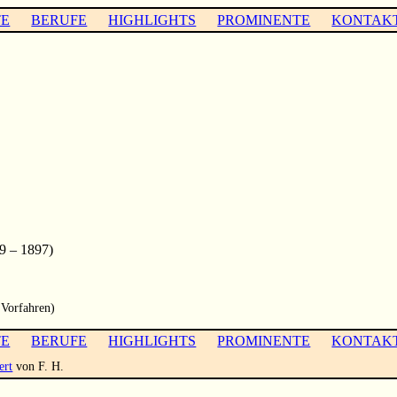
TE
BERUFE
HIGHLIGHTS
PROMINENTE
KONTAK
 – 1897)
 Vorfahren)
TE
BERUFE
HIGHLIGHTS
PROMINENTE
KONTAK
ert
von F. H.