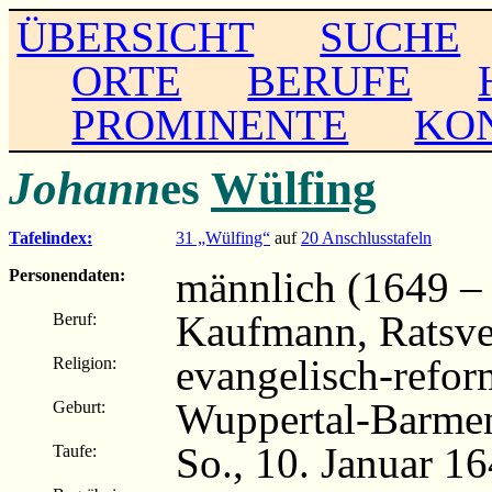
ÜBERSICHT
SUCHE
ORTE
BERUFE
PROMINENTE
KO
Johann
es
Wülfing
Tafelindex:
31 „Wülfing“
auf
20 Anschlusstafeln
männlich (1649 –
Personendaten:
Kaufmann, Ratsve
Beruf:
evangelisch-refor
Religion:
Wuppertal-Barme
Geburt:
So., 10. Januar 1
Taufe: