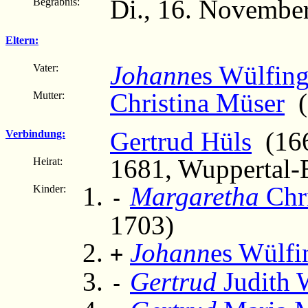
Di., 16. November
Begräbnis:
Eltern:
Johann
es Wülfin
Vater:
Christina Müser
(
Mutter:
Gertrud Hüls
(166
Verbindung:
1681, Wuppertal-E
Heirat:
Margaretha
Chri
Kinder:
-
1703)
Johann
es Wülfi
+
Gertrud
Judith 
-