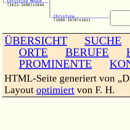
|
 Christina MÜSER   
|                                  
  (1623-1698)x1644  |                                  
                    |                          ________
                    |                         |        
                    |
 Christina               
|        
                      (1600-1678)x1621        |        
                                              |________
ÜBERSICHT
SUCHE
ORTE
BERUFE
PROMINENTE
KO
HTML-Seite generiert von „
Layout
optimiert
von F. H.