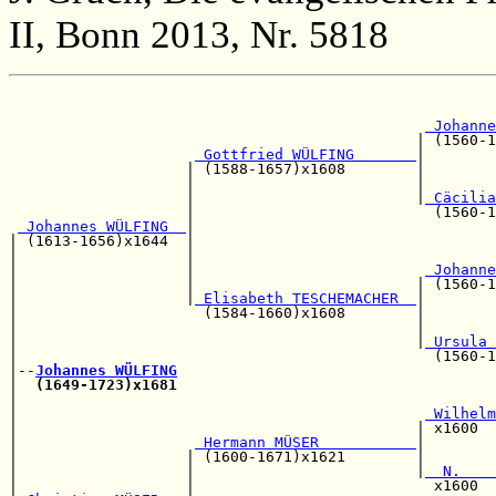
II, Bonn 2013, Nr. 5818
                                                       
 Johanne
                                              | (1560-1
 Gottfried WÜLFING       
|

                    | (1588-1657)x1608        |        
                    |                         |        
                    |                         |
 Cäcilia
                    |                           (1560-1
 Johannes WÜLFING  
|

| (1613-1656)x1644  |                                  
|                   |                                  
|                   |                          
 Johanne
|                   |                         | (1560-1
|                   |
 Elisabeth TESCHEMACHER  
|

|                     (1584-1660)x1608        |        
|                                             |        
|                                             |
 Ursula 
|                                               (1560-1
|--
Johannes WÜLFING
|  
(1649-1723)x1681
                                    
|                                                      
|                                              
 Wilhelm
|                                             | x1600  
|                    
 Hermann MÜSER           
|        
|                   | (1600-1671)x1621        |        
|                   |                         |
  N.    
|                   |                           x1600  