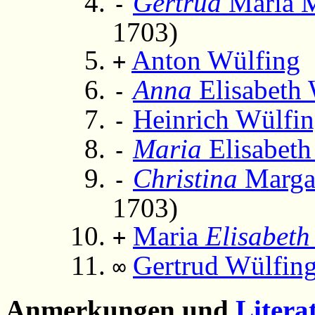
Gertrud
Maria M
-
1703)
Anton Wülfing
(
+
Anna
Elisabeth 
-
Heinrich Wülfi
-
Maria
Elisabeth
-
Christina
Margar
-
1703)
Maria
Elisabeth
+
Gertrud Wülfin
∞
Anmerkungen und
Litera