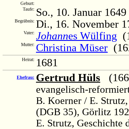
Geburt:
So., 10. Januar 1649
Taufe:
Di., 16. November 1
Begräbnis:
Johann
es Wülfing
(1
Vater:
Christina Müser
(162
Mutter:
1681
Heirat:
Gertrud Hüls
(1662
Ehefrau:
evangelisch-reformier
B. Koerner / E. Strutz
(DGB 35), Görlitz 192
E. Strutz, Geschichte d