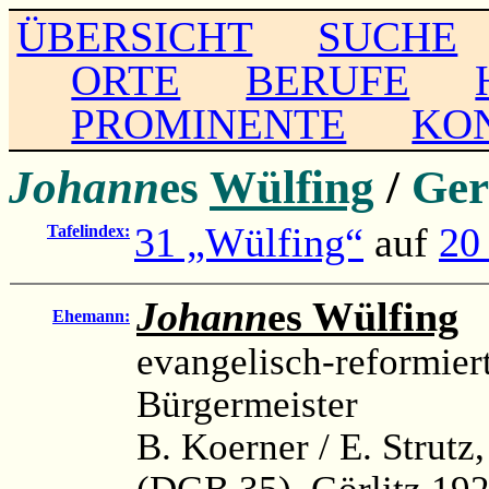
ÜBERSICHT
SUCHE
ORTE
BERUFE
PROMINENTE
KO
Johann
es
Wülfing
/
Ger
31 „Wülfing“
auf
20
Tafelindex:
Johann
es Wülfing
(
Ehemann:
evangelisch-reformier
Bürgermeister
B. Koerner / E. Strutz
(DGB 35), Görlitz 192