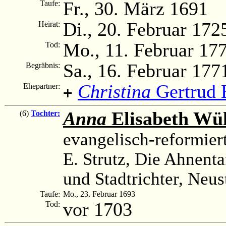
Fr., 30. März 1691
Taufe:
Di., 20. Februar 172
Heirat:
Mo., 11. Februar 17
Tod:
Sa., 16. Februar 177
Begräbnis:
Christina
Gertrud 
Ehepartner:
+
Anna
Elisabeth Wül
(6)
Tochter:
evangelisch-reformier
E. Strutz, Die Ahnenta
und Stadtrichter, Neus
Taufe:
Mo., 23. Februar 1693
vor 1703
Tod: