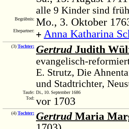
alle 9 Kinder sind frü
Mo., 3. Oktober 176
Begräbnis:
Anna Katharina Sc
Ehepartner:
+
Gertrud
Judith Wül
(3)
Tochter:
evangelisch-reformier
E. Strutz, Die Ahnenta
und Stadtrichter, Neus
Taufe:
Di., 10. September 1686
vor 1703
Tod:
Gertrud
Maria Marg
(4)
Tochter:
1703)