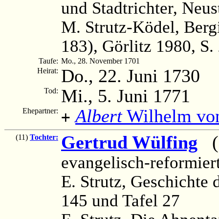
und Stadtrichter, Neus
M. Strutz-Ködel, Ber
183), Görlitz 1980, S.
Taufe:
Mo., 28. November 1701
Do., 22. Juni 1730
Heirat:
Mi., 5. Juni 1771
Tod:
Albert
Wilhelm vo
Ehepartner:
+
Gertrud Wülfing
(1
(11)
Tochter:
evangelisch-reformier
E. Strutz, Geschichte d
145 und Tafel 27