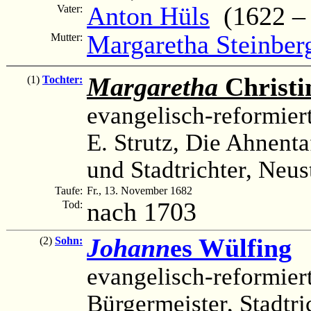
Anton Hüls
(1622 – 
Vater:
Margaretha Steinber
Mutter:
Margaretha
Christi
(1)
Tochter:
evangelisch-reformier
E. Strutz, Die Ahnenta
und Stadtrichter, Neus
Taufe:
Fr., 13. November 1682
nach 1703
Tod:
Johann
es Wülfing
(
(2)
Sohn:
evangelisch-reformier
Bürgermeister, Stadtri