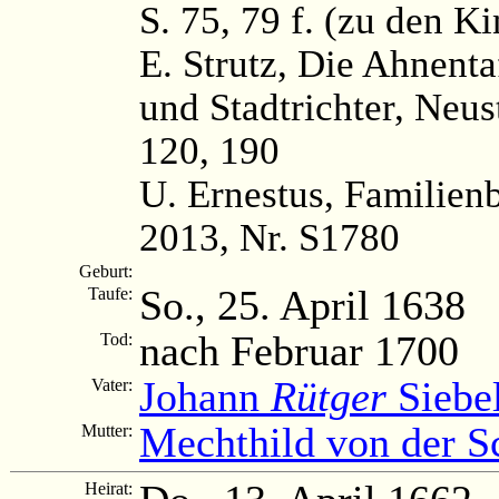
S. 75, 79 f. (zu den K
E. Strutz, Die Ahnenta
und Stadtrichter, Neus
120, 190
U. Ernestus, Familien
2013, Nr. S1780
Geburt:
So., 25. April 1638
Taufe:
nach Februar 1700
Tod:
Johann
Rütger
Siebe
Vater:
Mechthild von der S
Mutter:
Heirat: