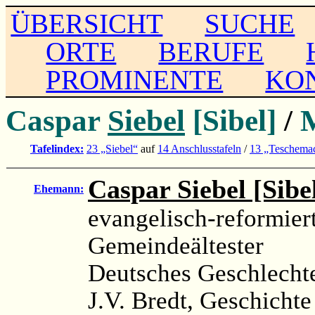
ÜBERSICHT
SUCHE
ORTE
BERUFE
PROMINENTE
KO
Caspar
Siebel
[Sibel]
/
Tafelindex:
23 „Siebel“
auf
14 Anschlusstafeln
/
13 „Teschema
Caspar Siebel [Sibe
Ehemann:
evangelisch-reformier
Gemeindeältester
Deutsches Geschlechte
J.V. Bredt, Geschichte