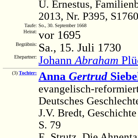
U. Ernestus, Familien
2013, Nr. P395, S176
Taufe:
So., 30. September 1668
vor 1695
Heirat:
Sa., 15. Juli 1730
Begräbnis:
Johann
Abraham
Plü
Ehepartner:
Anna
Gertrud
Siebe
(3)
Tochter:
evangelisch-reformier
Deutsches Geschlechte
J.V. Bredt, Geschichte
S. 79
E. Strutz, Die Ahnenta