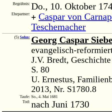
Do., 10. Oktober 17
Begräbnis:
Caspar von Carnap
Ehepartner:
+
Teschemacher
Georg Caspar Siebe
(5)
Sohn:
evangelisch-reformiert
J.V. Bredt, Geschichte
S. 80
U. Ernestus, Familien
2013, Nr. S1780.8
Taufe:
So., 4. Mai 1681
nach Juni 1730
Tod: