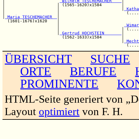
|                      
 Wilhelm TESCHEMACHER    
|      
|                     | (1565-1620)x1584        |      
|                     |                         |
 Katha
|                     |                           (....
|
 Maria TESCHEMACHER  
|                                
  (1601-1676)x1620    |                                
                      |                          
 Wimar
                      |                         | (....
                      |
 Gertrud HOCHSTEIN       
|      
                        (1562-1633)x1584        |      
                                                |
 Mecht
ÜBERSICHT
SUCHE
ORTE
BERUFE
PROMINENTE
KO
HTML-Seite generiert von „
Layout
optimiert
von F. H.