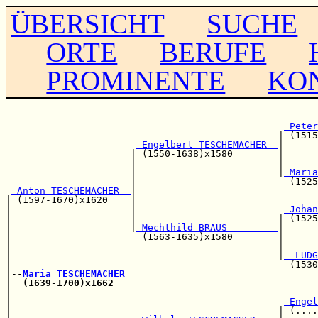
ÜBERSICHT
SUCHE
ORTE
BERUFE
PROMINENTE
KO
                                                       
 Peter
                                                | (1515
 Engelbert TESCHEMACHER  
|

                      | (1550-1638)x1580        |      
                      |                         |      
                      |                         |
 Maria
                      |                           (1525
 Anton TESCHEMACHER  
|                                
| (1597-1670)x1620    |                                
|                     |                          
 Johan
|                     |                         | (1525
|                     |
 Mechthild BRAUS         
|

|                       (1563-1635)x1580        |      
|                                               |      
|                                               |
  LÜDG
|                                                 (1530
|--
Maria TESCHEMACHER
|  
(1639-1700)x1662
|                                                      
|                                                
 Engel
|                                               | (....