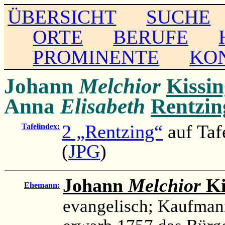
ÜBERSICHT
SUCHE
ORTE
BERUFE
PROMINENTE
KO
Johann
Melchior
Kissi
Anna
Elisabeth
Rentzin
2 „Rentzing“
auf Taf
Tafelindex:
(
JPG
)
Johann
Melchior
Ki
Ehemann:
evangelisch; Kaufman