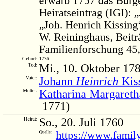
erwarb 1757 das Bürg
Heiratseintrag (IGI): 
„Joh. Henrich Kissing
W. Reininghaus, Beitr
Familienforschung 45, 
Geburt:
1736
Mi., 10. Oktober 17
Tod:
Johann
Heinrich
Kis
Vater:
Katharina Margareth
Mutter:
1771)
So., 20. Juli 1760
Heirat:
https://www.famil
Quelle: