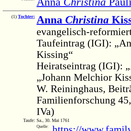
Anna
Christina
Paul
Anna
Christina
Kiss
(1)
Tochter:
evangelisch-reformier
Taufeintrag (IGI): „An
Kissing“
Heiratseintrag (IGI): 
„Johann Melchior Kis
W. Reininghaus, Beitr
Familienforschung 45, 
IVa)
Taufe:
Sa., 30. Mai 1761
https://www.famil
Quelle: