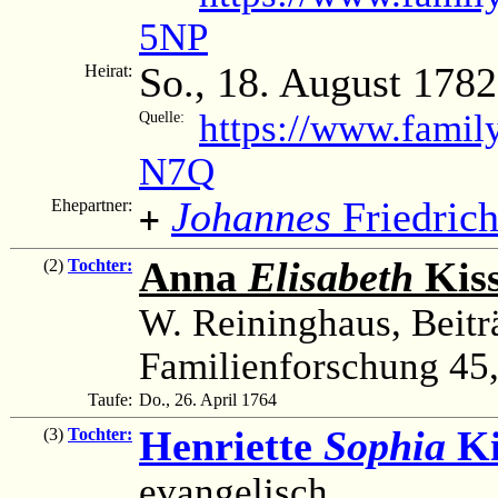
5NP
So., 18. August 1782
Heirat:
https://www.famil
Quelle:
N7Q
Johannes
Friedric
Ehepartner:
+
Anna
Elisabeth
Kiss
(2)
Tochter:
W. Reininghaus, Beitr
Familienforschung 45, 
Taufe:
Do., 26. April 1764
Henriette
Sophia
Ki
(3)
Tochter:
evangelisch