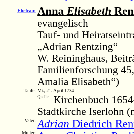
Anna
Elisabeth
Ren
Ehefrau:
evangelisch
Tauf- und Heiratseintr
„Adrian Rentzing“
W. Reininghaus, Beitr
Familienforschung 45,
Amalia Elisabeth“)
Taufe:
Mi., 21. April 1734
Kirchenbuch 1654-
Quelle:
Stadtkirche Iserlohn 
Adrian
Diedrich Ren
Vater:
Mutter: