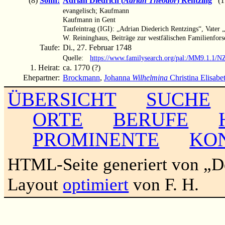
(8)
Sohn:
Adrian Diedrich (
Adrian Theodor
) Rentzing
(17
evangelisch; Kaufmann
Kaufmann in Gent
Taufeintrag (IGI): „Adrian Diederich Rentzings“, Vater 
W. Reininghaus, Beiträge zur westfälischen Familienfors
Taufe:
Di., 27. Februar 1748
Quelle:
https://www.familysearch.org/pal:/MM9.1.1/
1. Heirat:
ca. 1770 (?)
Ehepartner:
Brockmann
,
Johanna
Wilhelmina
Christina Elisabe
ÜBERSICHT
SUCHE
ORTE
BERUFE
PROMINENTE
KO
HTML-Seite generiert von „
Layout
optimiert
von F. H.