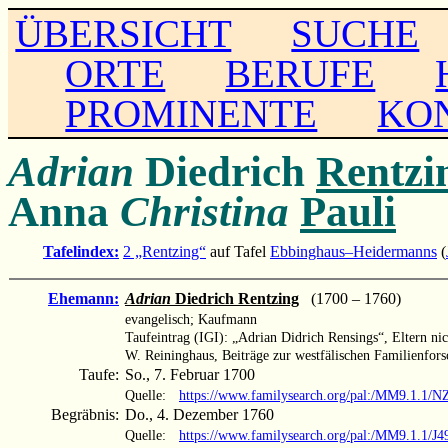
ÜBERSICHT
SUCHE
ORTE
BERUFE
PROMINENTE
KO
Adrian
Diedrich
Rentzi
Anna
Christina
Pauli
Tafelindex:
2 „Rentzing“
auf Tafel
Ebbinghaus–Heidermanns
(
Ehemann:
Adrian
Diedrich Rentzing
(1700 – 1760)
evangelisch; Kaufmann
Taufeintrag (IGI): „Adrian Didrich Rensings“, Eltern ni
W. Reininghaus, Beiträge zur westfälischen Familienforsc
Taufe:
So., 7. Februar 1700
Quelle:
https://www.familysearch.org/pal:/MM9.1.1
Begräbnis:
Do., 4. Dezember 1760
Quelle:
https://www.familysearch.org/pal:/MM9.1.1/J