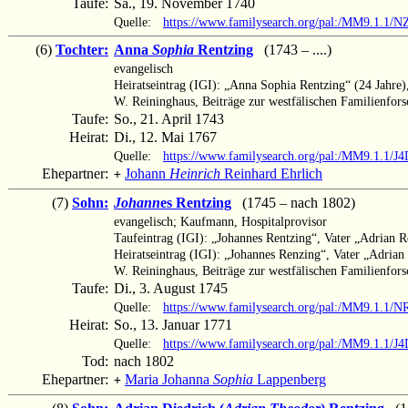
Taufe:
Sa., 19. November 1740
Quelle:
https://www.familysearch.org/pal:/MM9.1.1/
(6)
Tochter:
Anna
Sophia
Rentzing
(1743 – ....)
evangelisch
Heiratseintrag (IGI): „Anna Sophia Rentzing“ (24 Jahre)
W. Reininghaus, Beiträge zur westfälischen Familienforsc
Taufe:
So., 21. April 1743
Heirat:
Di., 12. Mai 1767
Quelle:
https://www.familysearch.org/pal:/MM9.1.1/
Ehepartner:
Johann
Heinrich
Reinhard Ehrlich
+
(7)
Sohn:
Johann
es Rentzing
(1745 – nach 1802)
evangelisch; Kaufmann, Hospitalprovisor
Taufeintrag (IGI): „Johannes Rentzing“, Vater „Adrian R
Heiratseintrag (IGI): „Johannes Renzing“, Vater „Adrian
W. Reininghaus, Beiträge zur westfälischen Familienfors
Taufe:
Di., 3. August 1745
Quelle:
https://www.familysearch.org/pal:/MM9.1.1/
Heirat:
So., 13. Januar 1771
Quelle:
https://www.familysearch.org/pal:/MM9.1.1/
Tod:
nach 1802
Ehepartner:
Maria Johanna
Sophia
Lappenberg
+