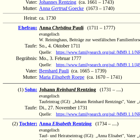
Vater:
Johannes Rentzing
(ca. 1661 – 1743)
Mutter:
Anna
Gertrud
Goecke
(1673 – 1740)
Heirat:
ca. 1730
Ehefrau:
Anna
Christina
Pauli
(1711 – 1777)
evangelisch
W. Reininghaus, Beiträge zur westfälischen Familienforsc
Taufe:
So., 4. Oktober 1711
Quelle:
https://www.familysearch.org/pal:/MM9.1.1/
Begräbnis:
Mo., 3. Februar 1777
Quelle:
https://www.familysearch.org/pal:/MM9.1.1/
Vater:
Bernhard Pauli
(ca. 1665 – 1739)
Mutter:
Maria
Elisabeth
Roepe
(ca. 1670 – 1741)
(1)
Sohn:
Johann
Reinhard
Rentzing
(1731 – ....)
evangelisch
Taufeintrag (IGI): „Johann Reinhard Rentzings“, Vater 
Taufe:
Di., 27. November 1731
Quelle:
https://www.familysearch.org/pal:/MM9.1.1/
(2)
Tochter:
Anna
Elisabeth
Rentzing
(1734 – ....)
evangelisch
Tauf- und Heiratseintrag (IGI): „Anna Elisabet“, Vater 