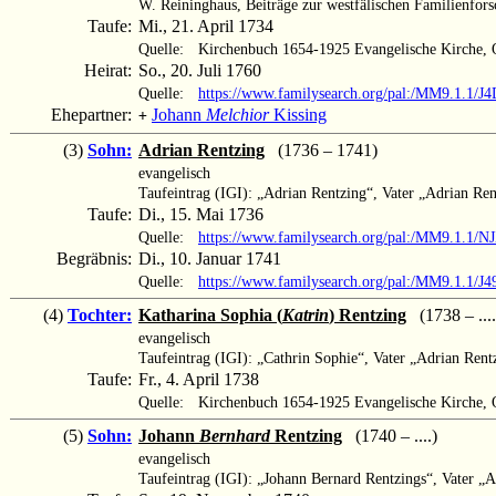
W. Reininghaus, Beiträge zur westfälischen Familienfors
Taufe:
Mi., 21. April 1734
Quelle:
Kirchenbuch 1654-1925 Evangelische Kirche, O
Heirat:
So., 20. Juli 1760
Quelle:
https://www.familysearch.org/pal:/MM9.1.1/
Ehepartner:
Johann
Melchior
Kissing
+
(3)
Sohn:
Adrian Rentzing
(1736 – 1741)
evangelisch
Taufeintrag (IGI): „Adrian Rentzing“, Vater „Adrian Ren
Taufe:
Di., 15. Mai 1736
Quelle:
https://www.familysearch.org/pal:/MM9.1.1
Begräbnis:
Di., 10. Januar 1741
Quelle:
https://www.familysearch.org/pal:/MM9.1.1/J
(4)
Tochter:
Katharina Sophia (
Katrin
) Rentzing
(1738 – ....
evangelisch
Taufeintrag (IGI): „Cathrin Sophie“, Vater „Adrian Rent
Taufe:
Fr., 4. April 1738
Quelle:
Kirchenbuch 1654-1925 Evangelische Kirche, O
(5)
Sohn:
Johann
Bernhard
Rentzing
(1740 – ....)
evangelisch
Taufeintrag (IGI): „Johann Bernard Rentzings“, Vater „